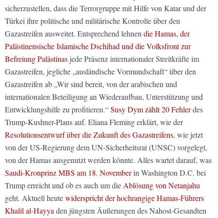
sicherzustellen, dass die Terrorgruppe mit Hilfe von Katar und der
Türkei ihre politische und militärische Kontrolle über den
Gazastreifen ausweitet. Entsprechend lehnen
die Hamas, der
Palästinensische Islamische Dschihad und die Volksfront zur
Befreiung Palästinas
jede Präsenz internationaler Streitkräfte im
Gazastreifen, jegliche „ausländische Vormundschaft“ über den
Gazastreifen ab „Wir sind bereit, von der arabischen und
internationalen Beteiligung an Wiederaufbau, Unterstützung und
Entwicklungshilfe zu profitieren.“
Susy Dym zählt 20 Fehler
des
Trump-Kushner-Plans auf. Eliana Fleming erklärt, wie der
Resolutionsentwurf über die Zukunft des Gazastreifens
, wie jetzt
von der US-Regierung dem UN-Sicherheitsrat (UNSC) vorgelegt,
von der Hamas ausgenutzt werden könnte. Alles wartet darauf, was
Saudi-Kronprinz MBS am 18. November
in Washington D.C. bei
Trump erreicht und ob es auch um die
Ablösung von Netanjahu
geht. Aktuell heute
widerspricht der hochrangige Hamas-Führers
Khalil al-Hayya
den jüngsten Äußerungen des Nahost-Gesandten