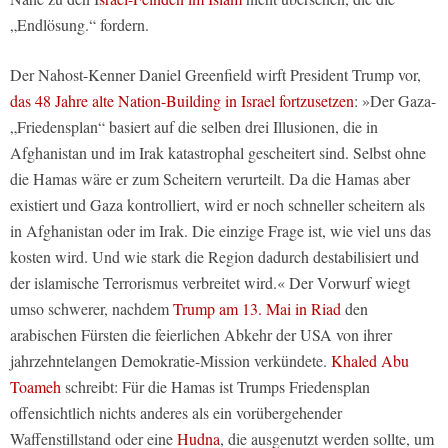
„Endlösung.“ fordern.
Der Nahost-Kenner Daniel Greenfield wirft President Trump vor,
das 48 Jahre alte Nation-Building in Israel fortzusetzen
: »Der Gaza-
„Friedensplan“ basiert auf die selben drei Illusionen, die in
Afghanistan und im Irak katastrophal gescheitert sind. Selbst ohne
die Hamas wäre er zum Scheitern verurteilt. Da die Hamas aber
existiert und Gaza kontrolliert, wird er noch schneller scheitern als
in Afghanistan oder im Irak. Die einzige Frage ist, wie viel uns das
kosten wird. Und wie stark die Region dadurch destabilisiert und
der islamische Terrorismus verbreitet wird.« Der Vorwurf wiegt
umso schwerer, nachdem
Trump am 13. Mai in Riad
den
arabischen Fürsten die feierlichen Abkehr der USA von ihrer
jahrzehntelangen Demokratie-Mission verkündete.
Khaled Abu
Toameh
schreibt: Für die Hamas ist Trumps Friedensplan
offensichtlich nichts anderes als ein vorübergehender
Waffenstillstand oder eine
Hudna
, die ausgenutzt werden sollte, um