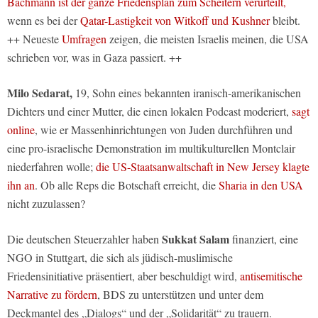
Bachmann ist der ganze Friedensplan zum Scheitern verurteilt,
wenn es bei der
Qatar-Lastigkeit von Witkoff und Kushner
bleibt.
++ Neueste
Umfragen
zeigen, die meisten Israelis meinen, die USA
schrieben vor, was in Gaza passiert. ++
Milo Sedarat,
19, Sohn eines bekannten iranisch-amerikanischen
Dichters und einer Mutter, die einen lokalen Podcast moderiert,
sagt
online
, wie er Massenhinrichtungen von Juden durchführen und
eine pro-israelische Demonstration im multikulturellen Montclair
niederfahren wolle;
die US-Staatsanwaltschaft in New Jersey klagte
ihn an
. Ob alle Reps die Botschaft erreicht, die
Sharia in den USA
nicht zuzulassen?
Sukkat Salam
Die deutschen Steuerzahler haben
finanziert, eine
NGO in Stuttgart, die sich als jüdisch-muslimische
Friedensinitiative präsentiert, aber beschuldigt wird,
antisemitische
Narrative zu fördern
, BDS zu unterstützen und unter dem
Deckmantel des „Dialogs“ und der „Solidarität“ zu trauern.