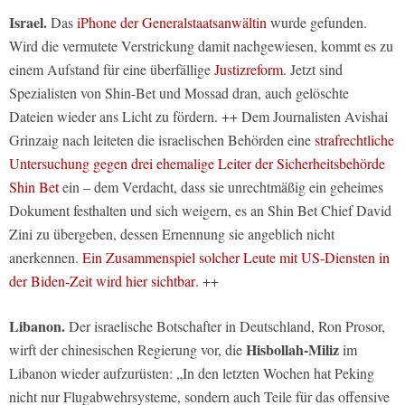
Israel.
Das
iPhone der Generalstaatsanwältin
wurde gefunden.
Wird die vermutete Verstrickung damit nachgewiesen, kommt es zu
einem Aufstand für eine überfällige
Justizreform
. Jetzt sind
Spezialisten von Shin-Bet und Mossad dran, auch gelöschte
Dateien wieder ans Licht zu fördern. ++ Dem Journalisten Avishai
Grinzaig nach leiteten die israelischen Behörden eine
strafrechtliche
Untersuchung gegen drei ehemalige Leiter der Sicherheitsbehörde
Shin Bet
ein – dem Verdacht, dass sie unrechtmäßig ein geheimes
Dokument festhalten und sich weigern, es an Shin Bet Chief David
Zini zu übergeben, dessen Ernennung sie angeblich nicht
anerkennen.
Ein Zusammenspiel solcher Leute mit US-Diensten in
der Biden-Zeit wird hier sichtbar
. ++
Libanon.
Der israelische Botschafter in Deutschland, Ron Prosor,
Hisbollah-Miliz
wirft der chinesischen Regierung vor, die
im
Libanon wieder aufzurüsten: „In den letzten Wochen hat Peking
nicht nur Flugabwehrsysteme, sondern auch Teile für das offensive