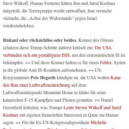
Steve Witkoff, Hamas-Vertreter hätten ihm und Jared Kushner
mitgeteilt, die Terrorgruppe werde entwaffnet, Iran versuche
vielmehr, die „Achse des Widerstands“ gegen Israel
wiederzubeleben.
Riskant oder rücksichtlos oder beides.
Kenner des Orients
schätzen diese Trump-Schritte äußerst kritisch ein:
Die USA
verbünden sich mit gemäßigtem ISIS
, um den extremistischen IS zu
bekämpfen. ++ Und diese Kenner halten es für einen
Fehler
, Syrien
in die globale Anti-IS-Koalition aufzunehmen. ++ US-
Pete Hegseth
Kriegsminister
kündigte an, die USA wollen
Katar
den Bau einer Luftwaffeneinrichtung
auf dem
Luftwaffenstützpunkt Mountain Home in Idaho für seine
katarischen F-15-Kampfjets und Piloten gestatten. ++ Daniel
Greenfield kritisiert, was Trumps
Leute Steven Witkoff und Jared
Kushner
mit eigenen finanziellen Interessen in Qatar zur Hamas
sagen. ++ Für die Ex-US-Kongressabgeordnete
Michelle