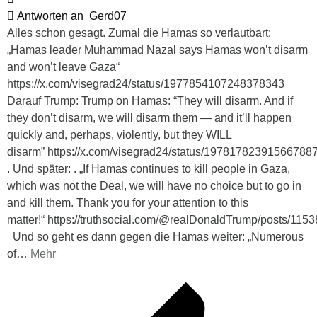
Antworten an
Gerd07
Alles schon gesagt. Zumal die Hamas so verlautbart:
„Hamas leader Muhammad Nazal says Hamas won’t disarm
and won’t leave Gaza“
https://x.com/visegrad24/status/1977854107248378343
Darauf Trump: Trump on Hamas: “They will disarm. And if
they don’t disarm, we will disarm them — and it’ll happen
quickly and, perhaps, violently, but they WILL
disarm” https://x.com/visegrad24/status/19781782391566788
. Und später: . „If Hamas continues to kill people in Gaza,
which was not the Deal, we will have no choice but to go in
and kill them. Thank you for your attention to this
matter!“ https://truthsocial.com/@realDonaldTrump/posts/1
Und so geht es dann gegen die Hamas weiter: „Numerous
of
…
Mehr