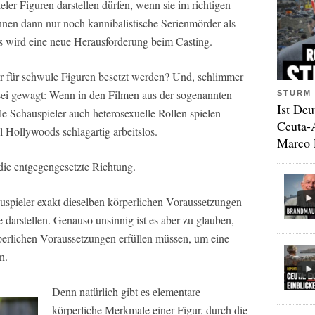
ler Figuren darstellen dürfen, wenn sie im richtigen
nen dann nur noch kannibalistische Serienmörder als
s wird eine neue Herausforderung beim Casting.
 für schwule Figuren besetzt werden? Und, schlimmer
ei gewagt: Wenn in den Filmen aus der sogenannten
STURM 
Ist Deu
e Schauspieler auch heterosexuelle Rollen spielen
Ceuta-
l Hollywoods schlagartig arbeitslos.
Marco 
die entgegengesetzte Richtung.
auspieler exakt dieselben körperlichen Voraussetzungen
e darstellen. Genauso unsinnig ist es aber zu glauben,
perlichen Voraussetzungen erfüllen müssen, um eine
n.
Denn natürlich gibt es elementare
körperliche Merkmale einer Figur, durch die