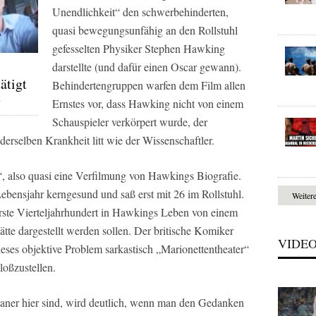
Unendlichkeit“ den schwerbehinderten,
quasi bewegungsunfähig an den Rollstuhl
gefesselten Physiker Stephen Hawking
darstellte (und dafür einen Oscar gewann).
ätigt
Behindertengruppen warfen dem Film allen
y
Ernstes vor, dass Hawking nicht von einem
Schauspieler verkörpert wurde, der
derselben Krankheit litt wie der Wissenschaftler.
, also quasi eine Verfilmung von Hawkings Biografie.
bensjahr kerngesund und saß erst mit 26 im Rollstuhl.
Weiter
 erste Vierteljahrhundert in Hawkings Leben von einem
ätte dargestellt werden sollen. Der britische Komiker
VIDE
eses objektive Problem sarkastisch „Marionettentheater“
loßzustellen.
taner hier sind, wird deutlich, wenn man den Gedanken