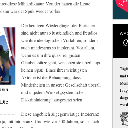
 freudlose Militärdiktatur. Von der hatten die Leute
 dann war der Spuk wieder vorbei.
Die heutigen Wiedergänger der Puritaner
sind nicht nur so lustfeindlich und freudlos
WA
Q
wie ihre ideologischen Vorfahren, sondern
auch mindestens so intolerant. Vor allem,
wenn es um ihre quasi-religiösen
Glaubenssätze geht, verstehen sie überhaupt
Tägl
keinen Spaß. Eines ihrer wichtigsten
und 
Axiome ist die Behauptung, dass
Mein
Minderheiten in unserer Gesellschaft überall
Frage
SEIN
und in jedem Winkel „systemischer
darg
Diskriminierung“ ausgesetzt seien.
 Die
werd
Diese angeblich allgegenwärtige Intoleranz
ja, mit Intoleranz. Und wie vor 500 Jahren, so ist auch