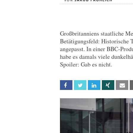
VON
JAKOB FRÖHLICH
Großbritanniens staatliche Me
Betätigungsfeld: Historische
angepasst. In einer BBC-Produ
habe es damals viele dunkelh
Spoiler: Gab es nicht.
Facebook
Twitter
Linkedin
Xing
Em