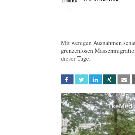
VON
REDAKTION
Mit wenigen Ausnahmen schaut
grenzenlosen Massenmigratio
dieser Tage.
Facebook
Twitter
Linkedin
Xing
Em