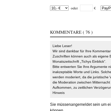
oder
€
KOMMENTARE
( 76 )
Liebe Leser!
Wir sind dankbar für Ihre Kommentare
Zuschriften können auch als eigene B
Monatszeitschrift „Tichys Einblick“.
Bitte entwerten Sie Ihre Argumente n
inakzeptable Worte und Links. Solche
werden moderiert, da die juristische 
die Moderation zwischen Mitternach
Aufkommen, zu zeitlichen Verzögerun
Hinweis
Sie müssen
angemeldet
sein um ei
können