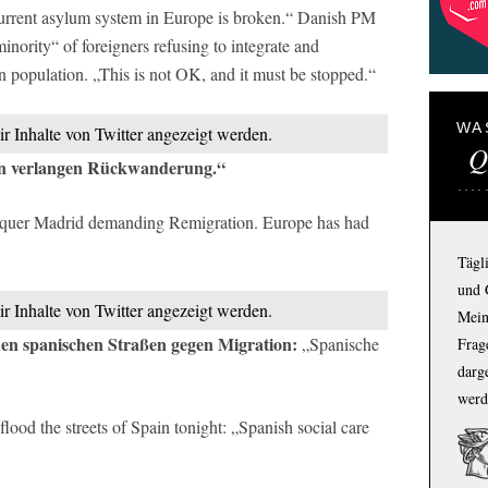
current asylum system in Europe is broken.“ Danish PM
inority“ of foreigners refusing to integrate and
 population. „This is not OK, and it must be stopped.“
WA
ir Inhalte von Twitter angezeigt werden.
Q
ten verlangen Rückwanderung.“
nquer Madrid demanding Remigration. Europe has had
Tägl
und 
ir Inhalte von Twitter angezeigt werden.
Mein
hen spanischen Straßen gegen Migration:
„Spanische
Frage
darg
werd
flood the streets of Spain tonight: „Spanish social care