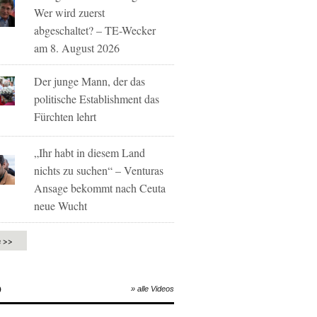
Wer wird zuerst
abgeschaltet? – TE-Wecker
am 8. August 2026
Der junge Mann, der das
politische Establishment das
Fürchten lehrt
„Ihr habt in diesem Land
nichts zu suchen“ – Venturas
Ansage bekommt nach Ceuta
neue Wucht
e >>
O
» alle Videos