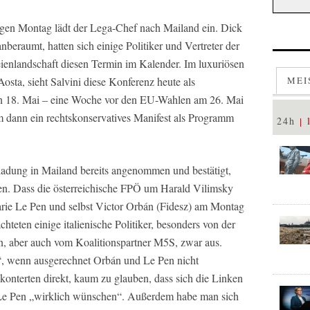
igen Montag lädt der Lega-Chef nach Mailand ein. Dick
anberaumt, hatten sich einige Politiker und Vertreter der
eienlandschaft diesen Termin im Kalender. Im luxuriösen
osta, sieht Salvini diese Konferenz heute als
MEI
gen 18. Mai – eine Woche vor den EU-Wahlen am 26. Mai
 dann ein rechtskonservatives Manifest als Programm
24h
ladung in Mailand bereits angenommen und bestätigt,
hten. Dass die österreichische FPÖ um Harald Vilimsky
arie Le Pen und selbst Victor Orbán (Fidesz) am Montag
chteten einige italienische Politiker, besonders von der
n, aber auch vom Koalitionspartner M5S, zwar aus.
p“, wenn ausgerechnet Orbán und Le Pen nicht
 konterten direkt, kaum zu glauben, dass sich die Linken
Le Pen „wirklich wünschen“. Außerdem habe man sich