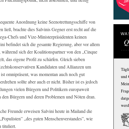
sequente Anordnung keine Seenotrettungsschiffe von
ieß, brachte dies Salvinis Gegner erst recht auf die
WA
Lega-Chefs und Vize-Ministerpräsidenten keinen
Q
ni befindet sich die gesamte Regierung, aber vor allem
r, während sich der Koalitionspartner von den „Cinque
lt, das eigene Profil zu schärfen. Gleich sieben
Rechtskonservativen Kandidaten und Allianzen um
Tägl
ni ist omnipräsent, was momentan auch noch gut
und 
drehen sollte aber auch er nicht. Bisher ist es jedoch
Mein
dlungen vielen Bürgern und Politikern europaweit
Frage
n den Bürgern und deren Problemen und Nöten dran.
darg
werd
ische Freunde erweisen Salvini heute in Mailand die
r „Populisten” „des guten Menschenverstandes”, wie
tituliert.