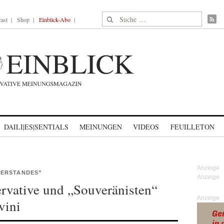
Suche nach:
ast
Shop
Einblick-Abo
DAILI|ES|SENTIALS
MEINUNGEN
VIDEOS
FEUILLETON
VERSTANDES”
vative und „Souveränisten“
Anzeige
vini