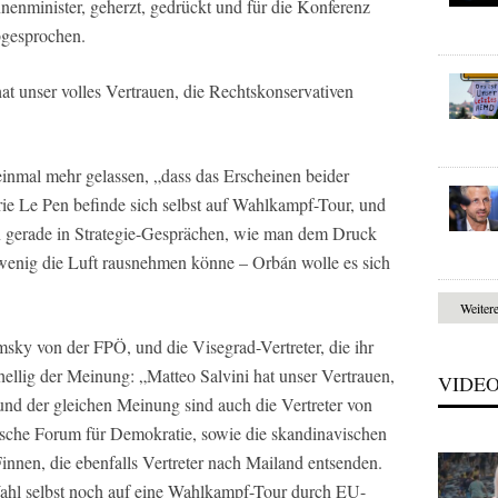
nnenminister, geherzt, gedrückt und für die Konferenz
bgesprochen.
at unser volles Vertrauen, die Rechtskonservativen
 einmal mehr gelassen, „dass das Erscheinen beider
rie Le Pen befinde sich selbst auf Wahlkampf-Tour, und
n gerade in Strategie-Gesprächen, wie man dem Druck
enig die Luft rausnehmen könne – Orbán wolle es sich
Weiter
ky von der FPÖ, und die Visegrad-Vertreter, die ihr
ellig der Meinung: „Matteo Salvini hat unser Vertrauen,
VIDE
und der gleichen Meinung sind auch die Vertreter von
sche Forum für Demokratie, sowie die skandinavischen
innen, die ebenfalls Vertreter nach Mailand entsenden.
Wahl selbst noch auf eine Wahlkampf-Tour durch EU-