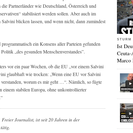
h die Partnerländer wie Deutschland, Österreich und
ervativen“ stabilisiert werden sollen. Aber auch im
Salvini blicken lassen, und wenn nicht, dann zumindest
STURM 
d programmatisch ein Konsens aller Parteien gefunden
Ist Deu
 Politik „des gesunden Menschenverstandes”.
Ceuta-
Marco 
ters vor ein paar Wochen, ob die EU „vor einem Salvini
ini glaubhaft wie trocken: „Wenn eine EU vor Salvini
t verstanden, worum es mir geht …“. Nämlich, so fügte
n einem stabilen Europa, ohne unkontrollierter
.“
reier Journalist, ist s
eit 20 Jahren in der
tätig.