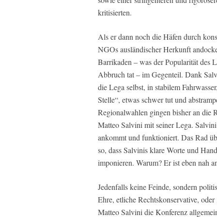
kritisierten.
Als er dann noch die Häfen durch kon
NGOs ausländischer Herkunft andocken l
Barrikaden – was der Popularität des 
Abbruch tat – im Gegenteil. Dank Salvi
die Lega selbst, in stabilem Fahrwasse
Stelle“, etwas schwer tut und abstrampe
Regionalwahlen gingen bisher an die 
Matteo Salvini mit seiner Lega. Salvi
ankommt und funktioniert. Das Rad über
so, dass Salvinis klare Worte und Han
imponieren. Warum? Er ist eben nah a
Jedenfalls keine Feinde, sondern polit
Ehre, etliche Rechtskonservative, ode
Matteo Salvini die Konferenz allgemein 