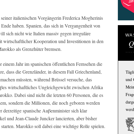
t seiner italienischen Vorgängerin Frederica Mogherinis
n Ende haben. Spanien, das sich in Vergangenheit von
ill sich nicht wie Italien massiv gegen irreguläre
WA
 wirtschaftlicher Kooperation und Investitionen in den
Q
arokko als Grenzhüter bremsen.
vor einem Jahr im spanischen öffentlichen Fernsehen die
e, dass die Grenzländer, in diesem Fall Griechenland,
Tägl
“ machen müssten, während Brüssel versuche, das
und 
Mein
roβes wirtschaftliches Ungleichgewicht zwischen Afrika
Frage
kko. Dabei sind nicht die letzten 60 Personen, die es
darg
lem, sondern die Millionen, die noch geboren werden
werd
 derzeitige spanische Auβenminister sich klar
kel und Jean-Claude Juncker lancierten, aber bisher
starten. Marokko soll dabei eine wichtige Rolle spielen.