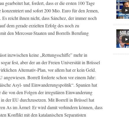
au gearbeitet hat, fordert, dass er die ersten 100 Tage
 konzentriert und sofort 200 Mio. Euro für den Jemen,
lt. Es reicht ihnen nicht, dass Sánchez, der immer noch
auf dem gerade erzielten Erfolg des noch zu
 mit den Mercosur-Staaten und Borrells Berufung
ässt inzwischen keine „Rettungsschiffe” mehr in
 sogar fest, aber der an der Freien Universität in Brüssel
rklichen Alternativ-Plan, vor allem hat er kein Geld.
EU angewiesen. Borrell forderte schon vor einem Jahr:
äische Asyl- und Einwanderungspolitik“. Spanien hat
ür die von den Folgen der irregulären Einwanderung
 in der EU durchzusetzen. Mit Borrell in Brüssel hat
ren As im Ärmel: Er wird damit verhindern können, dass
ten Konflikt mit den katalanischen Separatisten