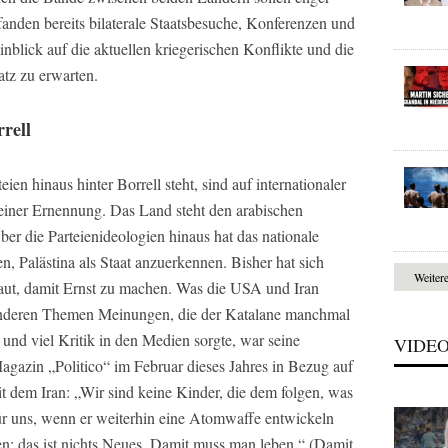
nden bereits bilaterale Staatsbesuche, Konferenzen und
Hinblick auf die aktuellen kriegerischen Konflikte und die
atz zu erwarten.
rrell
en hinaus hinter Borrell steht, sind auf internationaler
seiner Ernennung. Das Land steht den arabischen
Über die Parteienideologien hinaus hat das nationale
, Palästina als Staat anzuerkennen. Bisher hat sich
Weiter
aut, damit Ernst zu machen. Was die USA und Iran
len anderen Themen Meinungen, die der Katalane manchmal
z und viel Kritik in den Medien sorgte, war seine
VIDE
gazin „Politico“ im Februar dieses Jahres in Bezug auf
t dem Iran: „Wir sind keine Kinder, die dem folgen, was
für uns, wenn er weiterhin eine Atomwaffe entwickeln
en; das ist nichts Neues. Damit muss man leben.“ (Damit