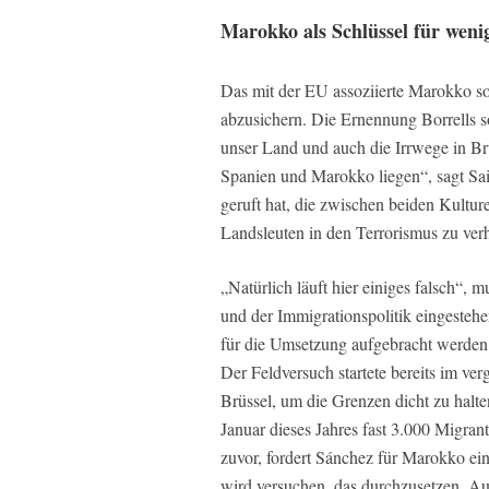
Marokko als Schlüssel für weni
Das mit der EU assoziierte Marokko so
abzusichern. Die Ernennung Borrells s
unser Land und auch die Irrwege in Br
Spanien und Marokko liegen“, sagt Sai
geruft hat, die zwischen beiden Kultur
Landsleuten in den Terrorismus zu ver
„Natürlich läuft hier einiges falsch“, 
und der Immigrationspolitik eingestehen
für die Umsetzung aufgebracht werden
Der Feldversuch startete bereits im v
Brüssel, um die Grenzen dicht zu hal
Januar dieses Jahres fast 3.000 Migran
zuvor, fordert Sánchez für Marokko ei
wird versuchen, das durchzusetzen. A