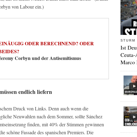
Corbyn von Labour ein.)
STURM 
EINÄUGIG ODER BERECHNEND? ODER
Ist Deu
BEIDES?
Ceuta-
Jeremy Corbyn und der Antisemitismus
Marco 
üssen endlich liefern
itischem Druck von Links. Denn auch wenn die
liche Neuwahlen nach dem Sommer, sollte Sánchez
 Amtseinsetzung finden, mit 40% der Stimmen gewinnen
die schöne Fassade des spanischen Premiers. Die