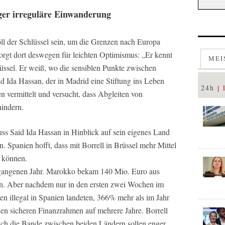
ger irreguläre Einwanderung
ll der Schlüssel sein, um die Grenzen nach Europa
orgt dort deswegen für leichten Optimismus: „Er kennt
MEI
üssel. Er weiß, wo die sensiblen Punkte zwischen
d Ida Hassan, der in Madrid eine Stiftung ins Leben
24h
en vermittelt und versucht, dass Abgleiten von
hindern.
muss Said Ida Hassan in Hinblick auf sein eigenes Land
. Spanien hofft, dass mit Borrell in Brüssel mehr Mittel
 können.
ergangenen Jahr. Marokko bekam 140 Mio. Euro aus
ten. Aber nachdem nur in den ersten zwei Wochen im
ten illegal in Spanien landeten, 366% mehr als im Jahr
nen sicheren Finanzrahmen auf mehrere Jahre. Borrell
uch die Bande zwischen beiden Ländern sollen enger