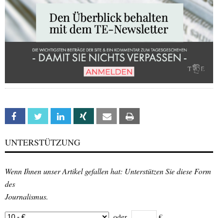
Facebook
Twitter
Linkedin
Xing
Email
Print
UNTERSTÜTZUNG
Wenn Ihnen unser Artikel gefallen hat: Unterstützen Sie diese Form
des
Journalismus.
oder
€