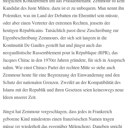
möglichen Konkurrenten um das Präsidentenamt. Zemmour ist kein
Kandidat des Juste Milieu, dazu ist er zu unbequem. Man nennt ihn
Polemiker, was im Land der Debatten ein Ehrentitel sein müsste,
oder aber einen Vertreter der extremen Rechten, jenseits der
heutigen Républicains. Tatsächlich passt diese Zuschreibung zur
Eigenbeschreibung Zemmours, der sich seit langem in die
Kontinuität De Gaulles gestellt hat und jüngst auch das
neogaullistische Rassemblement pour la République (RPR), das
Jacques Chirac in den 1970er Jahren gründete, für sich in Anspruch
nahm. Wie einst Chiracs Partei der rechten Mitte so stehe auch
Zemmour heute für eine Begrenzung der Einwanderung und den
Schutz der nationalen Grenzen. Zweifel an der Kompatibilität des
Islams mit der Republik und ihren Gesetzen seien keineswegs neue
Ideen unserer Zeit.
Jüngst hat Zemmour vorgeschlagen, dass jedes in Frankreich
geborene Kind mindestens einen französischen Namen tragen
müsse (er wiederholt das gegenüber Mélenchon). Daneben spricht