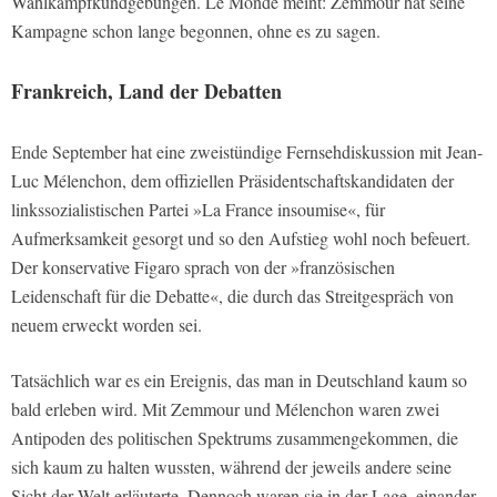
Wahlkampfkundgebungen.
Le Monde
meint: Zemmour hat seine
Kampagne schon lange begonnen, ohne es zu sagen.
Frankreich, Land der Debatten
Ende September hat eine zweistündige Fernsehdiskussion mit Jean-
Luc Mélenchon, dem offiziellen Präsidentschaftskandidaten der
linkssozialistischen Partei »La France insoumise«, für
Aufmerksamkeit gesorgt und so den Aufstieg wohl noch befeuert.
Der konservative
Figaro
sprach von der »französischen
Leidenschaft für die Debatte«, die durch das Streitgespräch von
neuem erweckt worden sei.
Tatsächlich war es ein Ereignis, das man in Deutschland kaum so
bald erleben wird. Mit Zemmour und Mélenchon waren zwei
Antipoden des politischen Spektrums zusammengekommen, die
sich kaum zu halten wussten, während der jeweils andere seine
Sicht der Welt erläuterte. Dennoch waren sie in der Lage, einander