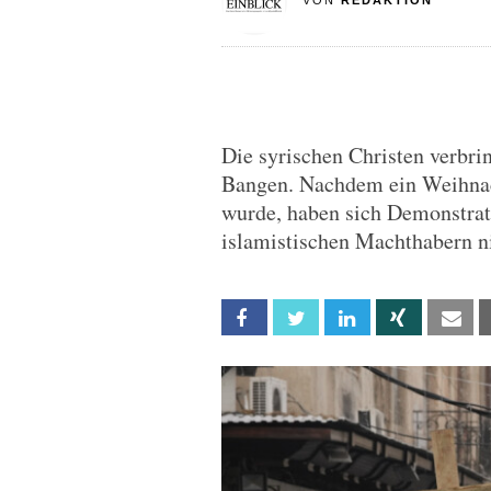
VON
REDAKTION
Die syrischen Christen verbr
Bangen. Nachdem ein Weihna
wurde, haben sich Demonstrati
islamistischen Machthabern ni
Facebook
Twitter
Linkedin
Xing
Em