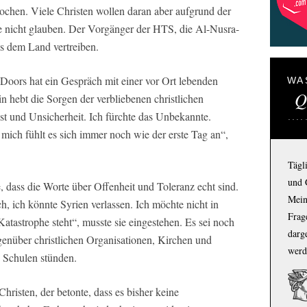
chen. Viele Christen wollen daran aber aufgrund der
re nicht glauben. Der Vorgänger der HTS, die Al-Nusra-
us dem Land vertreiben.
 Doors hat ein Gespräch mit einer vor Ort lebenden
WA
Q
in hebt die Sorgen der verbliebenen christlichen
t und Unsicherheit. Ich fürchte das Unbekannte.
mich fühlt es sich immer noch wie der erste Tag an“,
Tägl
und 
 dass die Worte über Offenheit und Toleranz echt sind.
Mein
h, ich könnte Syrien verlassen. Ich möchte nicht in
Frage
tastrophe steht“, musste sie eingestehen. Es sei noch
darg
genüber christlichen Organisationen, Kirchen und
werd
n Schulen stünden.
hristen, der betonte, dass es bisher keine