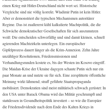
einen Krieg mit Hitler-Deutschland nicht wert sei. Historische
Vergleiche sind nie völlig korrekt. Wladimir Putin ist kein Hitler.
Aber er demonstriert die typischen Mechanismen autoritärer
Regime.
Das ist zuallererst kühl kalkulierte Machtpolitik, die die
Schwäche demokratischer Gesellschaften für sich auszunutzen
weiß: Die entscheiden schwerfällig und sind damit kleinen, schnell
agierenden Machtzirkeln unterlegen. Ein europäischer
Gipfelprozess dauert länger als die Krim-Annexion. Zehn Jahre
unzähliger Resolutionen, Friedensmissionen und
Verhandlungsrunden kostete es, bis der Westen im Kosovo eingriff.
Die Maidan-Krise der Ukraine dagegen schaute Putin sich nur ein
paar Monate an und nutzte sie für sich. Eine zersplitterte öffentliche
Meinung wirkt lähmend; straff geführte Staatspropaganda
mobilisiert. Demokratien sind meist militärisch schwach gerüstet: In
den USA unter Barack Obama wird das Militär geschrumpft und
stattdessen in Gesundheitspolitik investiert – so wie die Europäer
die Friedensdividende nach dem Ende des Kalten Kriegs in