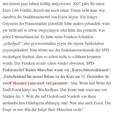
den letzten paar Jahren kräftig aufgewertet. 2007 gabs für einen
Euro 1,66 Fränkli; derzeit nur noch einen. Daran sieht man, wie
daneben die Stadtfinanztrottel von Essen liegen. Ein listiger
Odysseus der Finanzmärkte jedenfalls hätte anders gehandelt; wäre
gar nicht auf so etwas eingegangen oder hätte das gemacht, was
jedes Unternehmen tut: Es hätte seine Franken-Schulden
„gehedged“; also gewissermaßen gegen die eigene Spekulation
gegenspekuliert. Nun tröstet uns der Fraktionsvorsitzende der SPD
im dortigen Stadtrat, dass es schon nicht so schlimm kommen
werde. Der Franken werde schon wieder abwerten.
SPD-
Fraktionschef Rainer Marschan warnt vor „Kurzschlussreaktionen“:
„Entscheidend für unsere Bilanz ist der Kurs am 31. Dezember.
In
zwölf Monaten kann noch viel passieren“
Aha. Wohl und Wehe der
Stadt Essen hängt am Wechselkurs. Das kennt man sonst nur von
Städten der 3. Welt, die auf Gedeih und Verderb von ihren
ausländischen Gläubigern abhängig sind. Nun also auch Essen. Die
Frage ist nur: Hat der listige Herr Marschen recht?