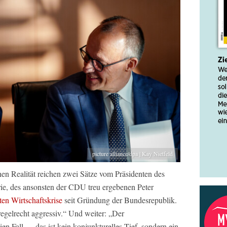
picture alliance/dpa | Kay Nietfeld
hen Realität reichen zwei Sätze vom Präsidenten des
ie, des ansonsten der CDU treu ergebenen Peter
en Wirtschaftskrise
seit Gründung der Bundesrepublik.
regelrecht aggressiv.“ Und weiter: „Der
eien Fall … das ist kein konjunkturelles Tief, sondern ein