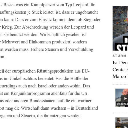
s Beste, was ein Kampfpanzer vom Typ Leopard für
ffungskosten je Stück leistet, ist, dass er ungebraucht
sten kann: Dass er zum Einsatz kommt, denn ob Sieg oder
her Krieg. Zur Abschreckung werden der Leopard und
t sie benutzt werden. Wirtschaftlich gesehen ist
die Mehrwert und Einkommen produziert, sondern
ert werden muss. Höhere Steuern und Verschuldung
on.
STURM 
Ist Deu
Ceuta-
teil der europäischen Rüstungsproduktion aus EU-
Marco 
as im Umkehrschluss bedeutet: Fast die Hälfte der
euerdings auch nach Israel oder anderswohin. Das
t ein Konjunkturprogramm allenfalls für die US-
as oder anderen Bundesstaaten, auf die ein warmer
rt mag die Wirtschaft dann wachsen – in Deutschland
bgaben und Steuern, die ihr entzogen werden.