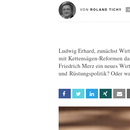
VON
ROLAND TICHY
Ludwig Erhard, zunächst Wirts
mit Kettensägen-Reformen das
Friedrich Merz ein neues Wir
und Rüstungspolitik? Oder wa
Facebook
Twitter
Linkedin
Xing
Em