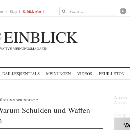
Suche nach:
ast
Shop
Einblick-Abo
DAILI|ES|SENTIALS
MEINUNGEN
VIDEOS
FEUILLETON
RÜSTUNGSWUNDER“?
 Warum Schulden und Waffen
Anzeige
n