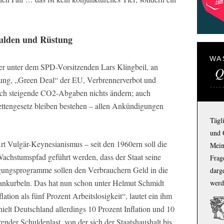
ulden und Rüstung
WA
er unter dem SPD-Vorsitzenden Lars Klingbeil, an
Q
ung, „Green Deal“ der EU, Verbrennerverbot und
rch steigende CO2-Abgaben nichts ändern; auch
ettengesetz bleiben bestehen – allen Ankündigungen
Tägl
und 
rt Vulgär-Keynesianismus – seit den 1960ern soll die
Mein
Wachstumspfad geführt werden, dass der Staat seine
Frage
igungsprogramme sollen den Verbrauchern Geld in die
darg
 ankurbeln. Das hat nun schon unter Helmut Schmidt
werd
lation als fünf Prozent Arbeitslosigkeit“, lautet ein ihm
lt Deutschland allerdings 10 Prozent Inflation und 10
render Schuldenlast, von der sich der Staatshaushalt bis