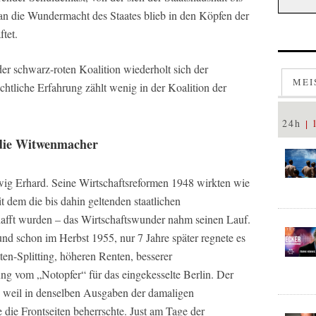
 an die Wundermacht des Staates blieb in den Köpfen der
tet.
 schwarz-roten Koalition wiederholt sich der
MEI
chtliche Erfahrung zählt wenig in der Koalition der
24h
die Witwenmacher
wig Erhard. Seine Wirtschaftsreformen 1948 wirkten wie
 dem die bis dahin geltenden staatlichen
hafft wurden – das Wirtschaftswunder nahm seinen Lauf.
nd schon im Herbst 1955, nur 7 Jahre später regnete es
n-Splitting, höheren Renten, besserer
ng vom „Notopfer“ für das eingekesselte Berlin. Der
e, weil in denselben Ausgaben der damaligen
 die Frontseiten beherrschte. Just am Tage der