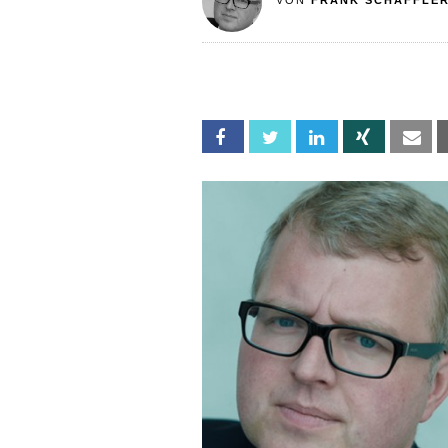
VON
FRANK SCHÄFFLE
Facebook
Twitter
Linkedin
Xing
Em