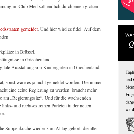
timmung im Club Med soll endlich durch einen großen
edsstaaten gemeldet
. Und hier wird es fidel. Auf dem
WA
nden:
Q
kplätze in Brüssel.
efängnisse in Griechenland.
digitale Ausstattung von Kindergärten in Griechenland.
Tägl
und 
ität, sonst wäre es ja nicht gemeldet worden. Die immer
Mein
acht eine echte Regierung zu werden, braucht mehr
Frage
ze am „Regierungssitz“. Und für die wachsenden
darg
links- und rechtsextremen Parteien in der neuen
werd
or.
die Suppenküche wieder zum Alltag gehört, die aller