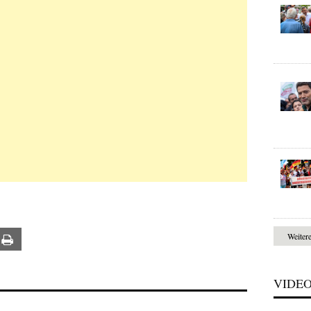
Weiter
ail
Print
VIDE