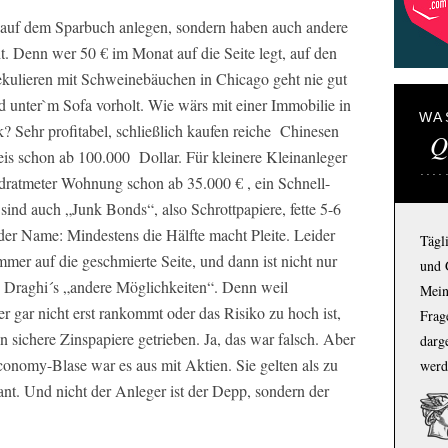
r auf dem Sparbuch anlegen, sondern haben auch andere
t. Denn wer 50 € im Monat auf die Seite legt, auf den
ekulieren mit Schweinebäuchen in Chicago geht nie gut
 unter`m Sofa vorholt. Wie wärs mit einer Immobilie in
WA
? Sehr profitabel, schließlich kaufen reiche Chinesen
Q
is schon ab 100.000 Dollar. Für kleinere Kleinanleger
dratmeter Wohnung schon ab 35.000 € , ein Schnell-
ind auch „Junk Bonds“, also Schrottpapiere, fette 5-6
der Name: Mindestens die Hälfte macht Pleite. Leider
Tägl
immer auf die geschmierte Seite, und dann ist nicht nur
und 
nd Draghi´s „andere Möglichkeiten“. Denn weil
Mein
er gar nicht erst rankommt oder das Risiko zu hoch ist,
Frage
 sichere Zinspapiere getrieben. Ja, das war falsch. Aber
darg
conomy-Blase war es aus mit Aktien. Sie gelten als zu
werd
ulant. Und nicht der Anleger ist der Depp, sondern der