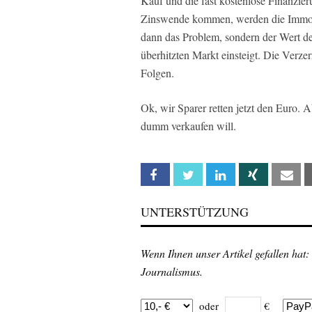
Kauf und die fast kostenlose Finanzieru
Zinswende kommen, werden die Immobili
dann das Problem, sondern der Wert de
überhitzten Markt einsteigt. Die Verze
Folgen.
Ok, wir Sparer retten jetzt den Euro.
dumm verkaufen will.
Facebook
Twitter
Linkedin
Xing
Em
UNTERSTÜTZUNG
Wenn Ihnen unser Artikel gefallen hat:
Journalismus.
oder
€