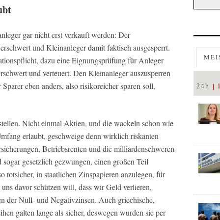
ubt
leger gar nicht erst verkauft werden: Der
erschwert und Kleinanleger damit faktisch ausgesperrt.
MEI
tionspflicht, dazu eine Eignungsprüfung für Anleger
rschwert und verteuert. Den Kleinanleger auszusperren
er Sparer eben anders, also risikoreicher sparen soll,
24h
stellen. Nicht einmal Aktien, und die wackeln schon wie
fang erlaubt, geschweige denn wirklich riskanten
rsicherungen, Betriebsrenten und die milliardenschweren
d sogar gesetzlich gezwungen, einen großen Teil
otsicher, in staatlichen Zinspapieren anzulegen, für
uns davor schützen will, dass wir Geld verlieren,
en der Null- und Negativzinsen. Auch griechische,
eihen galten lange als sicher, deswegen wurden sie per