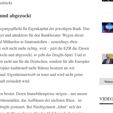
edrückt.
 und abgezockt
rlegungspflicht für Eigenkapital der jeweiligen Bank. Das
ger und attraktiver für den Bankberater. Wegen dieser
nd Milliarden in Staatsanleihen – neuerdings eben
ie sich nicht mehr richtig, weil – jetzt die EZB die Zinsen
ockt und abgezockt, so geht das Draghi-Spiel. Und er
en nicht nur für die Deutschen, sondern für alle Europäer
opäer traditionell mehr Häuser besitzen als wir
and; Eigenheimerwerb ist teuer und wird nicht gerne
aft zersiedelt wird.
Weiter
n besitzt. Deren Immobilienpreise steigen – nur unsere
VIDE
lienmärkte, das Aufblasen der nächsten Blase, ist
raghi gesteuert. Bei Niedrigzinsen „lohnt“ sich der