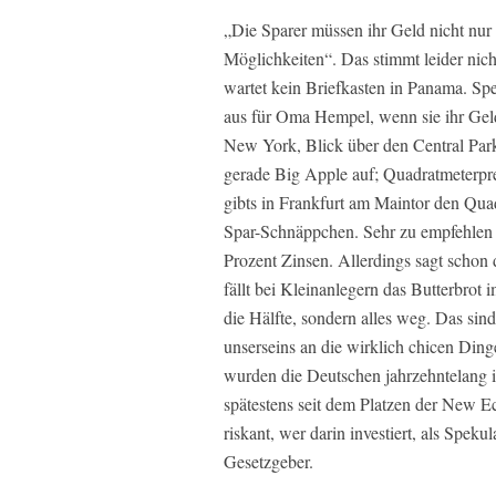
„Die Sparer müssen ihr Geld nicht nu
Möglichkeiten“. Das stimmt leider nich
wartet kein Briefkasten in Panama. Sp
aus für Oma Hempel, wenn sie ihr Geld
New York, Blick über den Central Park
gerade Big Apple auf; Quadratmeterpre
gibts in Frankfurt am Maintor den Qua
Spar-Schnäppchen. Sehr zu empfehlen s
Prozent Zinsen. Allerdings sagt schon 
fällt bei Kleinanlegern das Butterbrot 
die Hälfte, sondern alles weg. Das si
unserseins an die wirklich chicen Ding
wurden die Deutschen jahrzehntelang in
spätestens seit dem Platzen der New E
riskant, wer darin investiert, als Spek
Gesetzgeber.