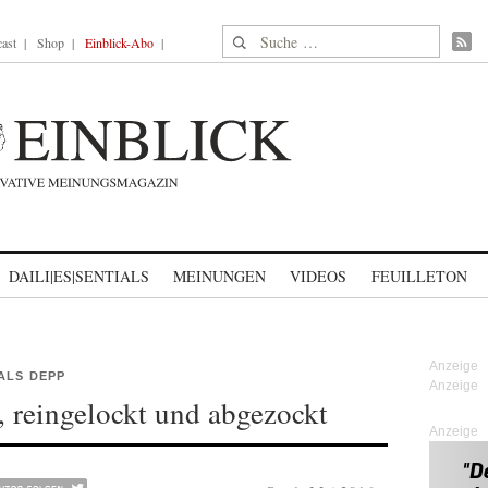
Suche nach:
ast
Shop
Einblick-Abo
DAILI|ES|SENTIALS
MEINUNGEN
VIDEOS
FEUILLETON
ALS DEPP
 reingelockt und abgezockt
Anzeige