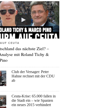
AUF CEUTA
tschland das nächste Ziel? –
Analyse mit Roland Tichy &
Pino
Club der Versager: Peter
Hahne rechnet mit der CDU
ab
Ceuta-Krise: 65.000 fallen in
die Stadt ein – wie Spanien
ein neues 2015 verhindert