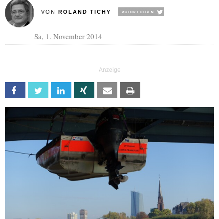
VON
ROLAND TICHY
Sa, 1. November 2014
Facebook
Twitter
Linkedin
Xing
Email
Print