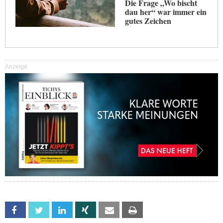
Die Frage „Wo bischt
dau her“ war immer ein
gutes Zeichen
Anzeige
Facebook
Twitter
Linkedin
Xing
Email
Print