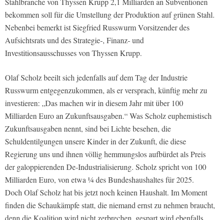
Stahlbranche von Thyssen Krupp 2,1 Milliarden an Subventionen
bekommen soll für die Umstellung der Produktion auf grünen Stahl.
Nebenbei bemerkt ist Siegfried Russwurm Vorsitzender des
Aufsichtsrats und des Strategie-, Finanz- und
Investitionsausschusses von Thyssen Krupp.
Olaf Scholz beeilt sich jedenfalls auf dem Tag der Industrie
Russwurm entgegenzukommen, als er versprach, künftig mehr zu
investieren: „Das machen wir in diesem Jahr mit über 100
Milliarden Euro an Zukunftsausgaben.“ Was Scholz euphemistisch
Zukunftsausgaben nennt, sind bei Lichte besehen, die
Schuldentilgungen unsere Kinder in der Zukunft, die diese
Regierung uns und ihnen völlig hemmungslos aufbürdet als Preis
der galoppierenden De-Industrialisierung. Scholz spricht von 100
Milliarden Euro, von etwa ¼ des Bundeshaushaltes für 2025.
Doch Olaf Scholz hat bis jetzt noch keinen Haushalt. Im Moment
finden die Schaukämpfe statt, die niemand ernst zu nehmen braucht,
denn die Koalition wird nicht zerbrechen, gespart wird ebenfalls