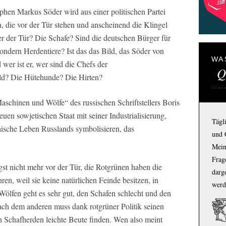
hen Markus Söder wird aus einer politischen Partei
 die vor der Tür stehen und anscheinend die Klingel
er der Tür? Die Schafe? Sind die deutschen Bürger für
ndern Herdentiere? Ist das das Bild, das Söder von
WA
wer ist er, wer sind die Chefs der
Q
ild? Die Hütehunde? Die Hirten?
chinen und Wölfe“ des russischen Schriftstellers Boris
uen sowjetischen Staat mit seiner Industrialisierung,
Tägl
aische Leben Russlands symbolisieren, das
und 
Mein
Frage
st nicht mehr vor der Tür, die Rotgrünen haben die
darg
ren, weil sie keine natürlichen Feinde besitzen, in
werd
ölfen geht es sehr gut, den Schafen schlecht und den
nach dem anderen muss dank rotgrüner Politik seinen
n Schafherden leichte Beute finden. Wen also meint