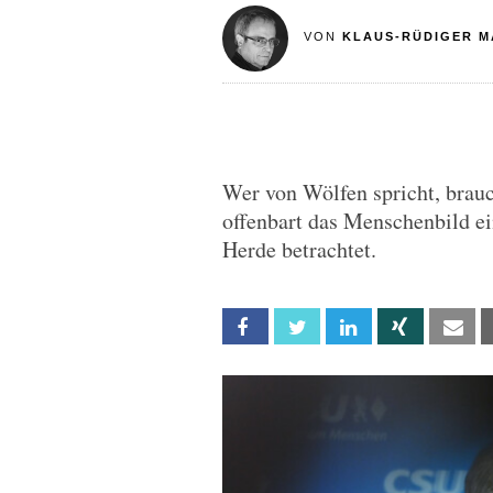
VON
KLAUS-RÜDIGER M
Wer von Wölfen spricht, brau
offenbart das Menschenbild ein
Herde betrachtet.
Facebook
Twitter
Linkedin
Xing
Em