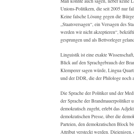
Man könnte auch sagen, lieber keine Lö
Unions-Politikern, die seit 2005 nur f
Keine falsche Lösung gegen die Bürger
„Staatsversagen“, ein Versagen des St
werden wir nicht akzeptieren“, bekräft
gesprungen und als Bettvorleger gelande
Linguistik ist eine exakte Wissenschaft,
Blick auf den Sprachgebrauch der Brand
Klemperer sagen würde, Lingua Quarti
und der DDR, die der Philologe noch a
Die Sprache der Politiker und der Med
der Sprache der Brandmauerpolitiker u
demokratisch zugeht, erlebt das Adjekti
demokratischen Presse, über die demok
Parteien, den demokratischen Block bi
Attribut versteckt werden. Diejenigen, d