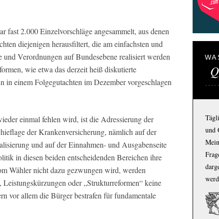
ar fast 2.000 Einzelvorschläge angesammelt, aus denen
ten diejenigen herausfiltert, die am einfachsten und
e und Verordnungen auf Bundesebene realisiert werden
WA
Q
ormen, wie etwa das derzeit heiß diskutierte
nn in einem Folgegutachten im Dezember vorgeschlagen
Tägl
ieder einmal fehlen wird, ist die Adressierung der
und 
chieflage der Krankenversicherung, nämlich auf der
Mein
ialisierung und auf der Einnahmen- und Ausgabenseite
Frage
litik in diesen beiden entscheidenden Bereichen ihre
darg
om Wähler nicht dazu gezwungen wird, werden
werd
 Leistungskürzungen oder „Strukturreformen“ keine
rn vor allem die Bürger bestrafen für fundamentale