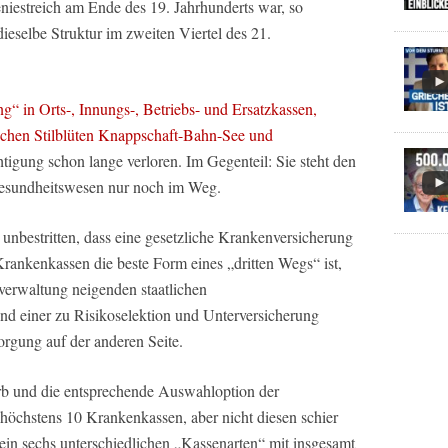
niestreich am Ende des 19. Jahrhunderts war, so
eselbe Struktur im zweiten Viertel des 21.
g“ in Orts-, Innungs-, Betriebs- und Ersatzkassen,
ischen Stilblüten Knappschaft-Bahn-See und
htigung schon lange verloren. Im Gegenteil: Sie steht den
esundheitswesen nur noch im Weg.
unbestritten, dass eine gesetzliche Krankenversicherung
ankenkassen die beste Form eines „dritten Wegs“ ist,
verwaltung neigenden staatlichen
nd einer zu Risikoselektion und Unterversicherung
orgung auf der anderen Seite.
rb und die entsprechende Auswahloption der
, höchstens 10 Krankenkassen, aber nicht diesen schier
in sechs unterschiedlichen „Kassenarten“ mit insgesamt