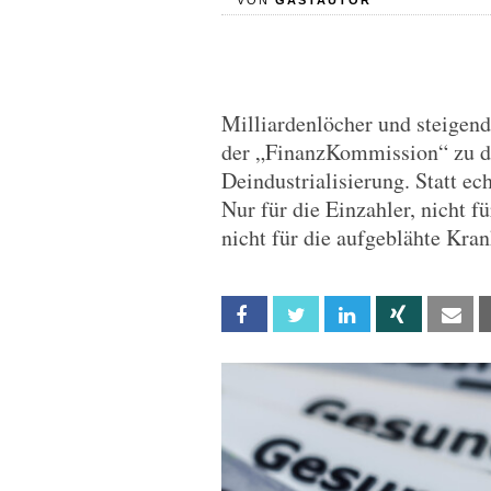
VON
GASTAUTOR
Milliardenlöcher und steigen
der „FinanzKommission“ zu d
Deindustrialisierung. Statt ec
Nur für die Einzahler, nicht f
nicht für die aufgeblähte Kr
Facebook
Twitter
Linkedin
Xing
Em