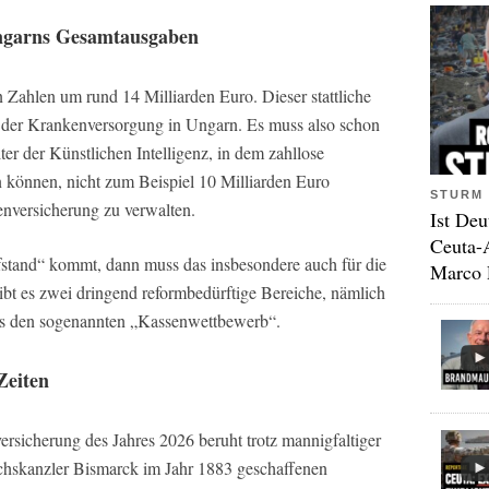
Ungarns Gesamtausgaben
n Zahlen um rund 14 Milliarden Euro. Dieser stattliche
 der Krankenversorgung in Ungarn. Es muss also schon
ter der Künstlichen Intelligenz, in dem zahllose
n können, nicht zum Beispiel 10 Milliarden Euro
STURM 
enversicherung zu verwalten.
Ist Deu
Ceuta-
fstand“ kommt, dann muss das insbesondere auch für die
Marco 
ibt es zwei dringend reformbedürftige Bereiche, nämlich
ens den sogenannten „Kassenwettbewerb“.
Zeiten
rsicherung des Jahres 2026 beruht trotz mannigfaltiger
hskanzler Bismarck im Jahr 1883 geschaffenen