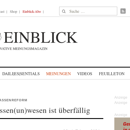
Suche nach:
ast
Shop
Einblick-Abo
DAILI|ES|SENTIALS
MEINUNGEN
VIDEOS
FEUILLETON
KASSENREFORM
ssen(un)wesen ist überfällig
Anzeige