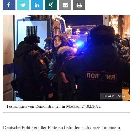
Facebook
Twitter
Linkedin
Xing
Email
Print
IMAGO / SNA
Festnahmen von Demonstranten in Moskau, 24.02.2022
Deutsche Politiker aller Parteien befinden sich derzeit in einem