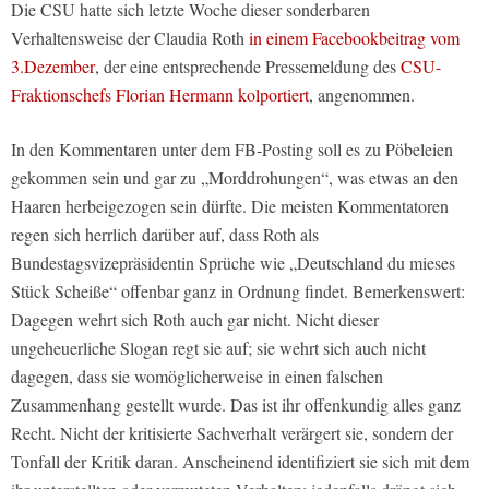
Die CSU hatte sich letzte Woche dieser sonderbaren
Verhaltensweise der Claudia Roth
in einem Facebookbeitrag vom
3.Dezember
, der eine entsprechende Pressemeldung des
CSU-
Fraktionschefs Florian Hermann kolportiert
, angenommen.
In den Kommentaren unter dem FB-Posting soll es zu Pöbeleien
gekommen sein und gar zu „Morddrohungen“, was etwas an den
Haaren herbeigezogen sein dürfte. Die meisten Kommentatoren
regen sich herrlich darüber auf, dass Roth als
Bundestagsvizepräsidentin Sprüche wie „Deutschland du mieses
Stück Scheiße“ offenbar ganz in Ordnung findet. Bemerkenswert:
Dagegen wehrt sich Roth auch gar nicht. Nicht dieser
ungeheuerliche Slogan regt sie auf; sie wehrt sich auch nicht
dagegen, dass sie womöglicherweise in einen falschen
Zusammenhang gestellt wurde. Das ist ihr offenkundig alles ganz
Recht. Nicht der kritisierte Sachverhalt verärgert sie, sondern der
Tonfall der Kritik daran. Anscheinend identifiziert sie sich mit dem