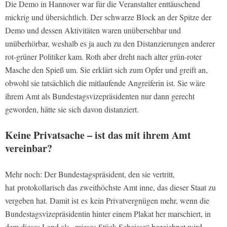
Die Demo in Hannover war für die Veranstalter enttäuschend
mickrig und übersichtlich. Der schwarze Block an der Spitze der
Demo und dessen Aktivitäten waren unübersehbar und
unüberhörbar, weshalb es ja auch zu den Distanzierungen anderer
rot-grüner Politiker kam. Roth aber dreht nach alter grün-roter
Masche den Spieß um. Sie erklärt sich zum Opfer und greift an,
obwohl sie tatsächlich die mitlaufende Angreiferin ist. Sie wäre
ihrem Amt als Bundestagsvizepräsidenten nur dann gerecht
geworden, hätte sie sich davon distanziert.
Keine Privatsache – ist das mit ihrem Amt
vereinbar?
Mehr noch: Der Bundestagspräsident, den sie vertritt,
hat protokollarisch das zweithöchste Amt inne, das dieser Staat zu
vergeben hat. Damit ist es kein Privatvergnügen mehr, wenn die
Bundestagsvizepräsidentin hinter einem Plakat her marschiert, in
dem dieses Land als „mieses Stück Scheisse“ bezeichnet wird.