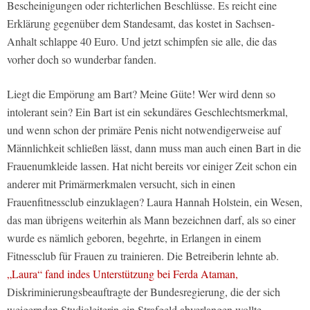
Bescheinigungen oder richterlichen Beschlüsse. Es reicht eine
Erklärung gegenüber dem Standesamt, das kostet in Sachsen-
Anhalt schlappe 40 Euro. Und jetzt schimpfen sie alle, die das
vorher doch so wunderbar fanden.
Liegt die Empörung am Bart? Meine Güte! Wer wird denn so
intolerant sein? Ein Bart ist ein sekundäres Geschlechtsmerkmal,
und wenn schon der primäre Penis nicht notwendigerweise auf
Männlichkeit schließen lässt, dann muss man auch einen Bart in die
Frauenumkleide lassen. Hat nicht bereits vor einiger Zeit schon ein
anderer mit Primärmerkmalen versucht, sich in einen
Frauenfitnessclub einzuklagen? Laura Hannah Holstein, ein Wesen,
das man übrigens weiterhin als Mann bezeichnen darf, als so einer
wurde es nämlich geboren, begehrte, in Erlangen in einem
Fitnessclub für Frauen zu trainieren. Die Betreiberin lehnte ab.
„Laura“ fand indes Unterstützung bei Ferda Ataman,
Diskriminierungsbeauftragte der Bundesregierung, die der sich
weigernden Studioleiterin ein Strafgeld abverlangen wollte.