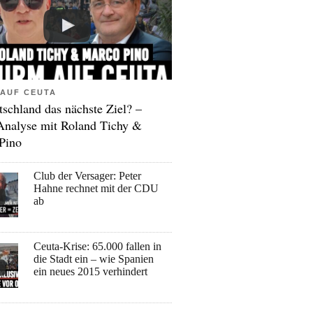
AUF CEUTA
tschland das nächste Ziel? –
Analyse mit Roland Tichy &
Pino
Club der Versager: Peter
Hahne rechnet mit der CDU
ab
Ceuta-Krise: 65.000 fallen in
die Stadt ein – wie Spanien
ein neues 2015 verhindert