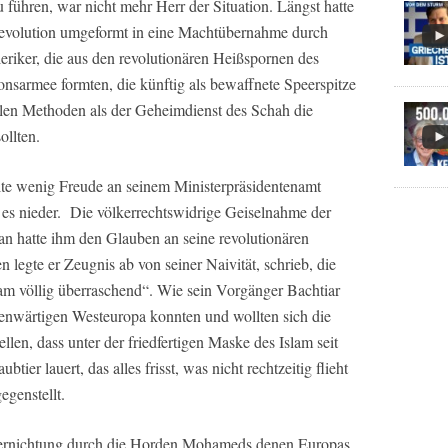
zu führen, war nicht mehr Herr der Situation. Längst hatte
 Revolution umgeformt in eine Machtübernahme durch
eriker, die aus den revolutionären Heißspornen des
onsarmee formten, die künftig als bewaffnete Speerspitze
talen Methoden als der Geheimdienst des Schah die
ollten.
lte wenig Freude an seinem Ministerpräsidentenamt
es nieder. Die völkerrechtswidrige Geiselnahme der
an hatte ihm den Glauben an seine revolutionären
egte er Zeugnis ab von seiner Naivität, schrieb, die
 völlig überraschend“. Wie sein Vorgänger Bachtiar
enwärtigen Westeuropa konnten und wollten sich die
tellen, dass unter der friedfertigen Maske des Islam seit
er lauert, das alles frisst, was nicht rechtzeitig flieht
egenstellt.
 Vernichtung durch die Horden Mohameds denen Europas