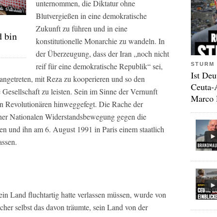
unternommen, die Diktatur ohne
Blutvergießen in eine demokratische
Zukunft zu führen und in eine
 bin
konstitutionelle Monarchie zu wandeln. In
der Überzeugung, dass der Iran „noch nicht
reif für eine demokratische Republik“ sei,
STURM 
Ist Deu
ngetreten, mit Reza zu kooperieren und so den
Ceuta-
esellschaft zu leisten. Sein im Sinne der Vernunft
Marco 
en Revolutionären hinweggefegt. Die Rache der
einer Nationalen Widerstandsbewegung gegen die
gen und ihn am 6. August 1991 in Paris einem staatlich
assen.
sein Land fluchtartig hatte verlassen müssen, wurde von
cher selbst das davon träumte, sein Land von der