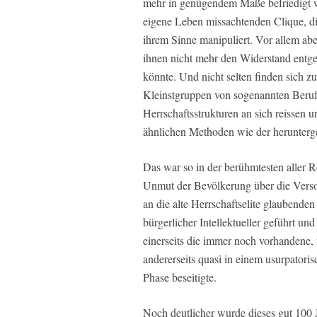
mehr in genügendem Maße befriedigt we
eigene Leben missachtenden Clique, die
ihrem Sinne manipuliert. Vor allem abe
ihnen nicht mehr den Widerstand entgeg
könnte. Und nicht selten finden sich z
Kleinstgruppen von sogenannten Berufsr
Herrschaftsstrukturen an sich reissen u
ähnlichen Methoden wie der herunterg
Das war so in der berühmtesten aller 
Unmut der Bevölkerung über die Versor
an die alte Herrschaftselite glaubenden
bürgerlicher Intellektueller geführt un
einerseits die immer noch vorhandene, 
andererseits quasi in einem usurpatori
Phase beseitigte.
Noch deutlicher wurde dieses gut 100 J