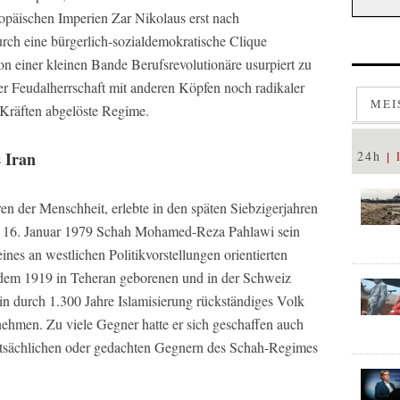
opäischen Imperien Zar Nikolaus erst nach
rch eine bürgerlich-sozialdemokratische Clique
n einer kleinen Bande Berufsrevolutionäre usurpiert zu
der Feudalherrschaft mit anderen Köpfen noch radikaler
MEI
n Kräften abgelöste Regime.
s Iran
24h
uren der Menschheit, erlebte in den späten Siebzigerjahren
am 16. Januar 1979 Schah Mohamed-Reza Pahlawi sein
ines an westlichen Politikvorstellungen orientierten
 dem 1919 in Teheran geborenen und in der Schweiz
in durch 1.300 Jahre Islamisierung rückständiges Volk
ehmen. Zu viele Gegner hatte er sich geschaffen auch
tatsächlichen oder gedachten Gegnern des Schah-Regimes