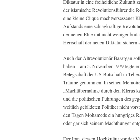
Diktatur in eine freiheitliche Zukunft 
der islamische Revolutionsführer die
eine kleine Clique machtversessener Kl
Aufstands eine schlagkräftige Revoluti
der neuen Elite mit nicht weniger bru
Herrschaft der neuen Diktatur sichern s
Auch der Altrevolutionär Basargan sol
haben – am 5. November 1979 legte er 
Belegschaft der US-Botschaft in Teher
Träume genommen. In seinen Memoiren l
„Machtübernahme durch den Klerus kam
und die politischen Führungen des geg
weltlich gebildeten Politiker nicht vors
den Tagen Mohameds ein hungriges Raubti
oder gar sich seinem Machthunger entg
Der Iran, dessen Hochkultur vor der