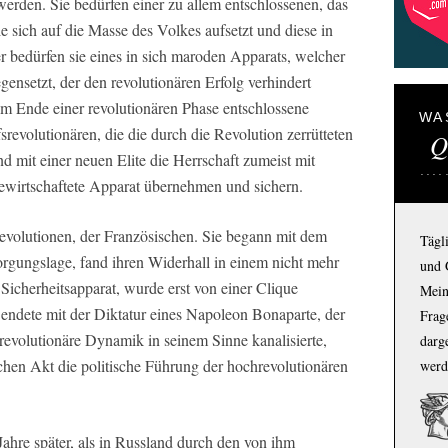
rden. Sie bedürfen einer zu allem entschlossenen, das
 sich auf die Masse des Volkes aufsetzt und diese in
r bedürfen sie eines in sich maroden Apparats, welcher
ensetzt, der den revolutionären Erfolg verhindert
um Ende einer revolutionären Phase entschlossene
WA
evolutionären, die die durch die Revolution zerrütteten
Q
nd mit einer neuen Elite die Herrschaft zumeist mit
ewirtschaftete Apparat übernehmen und sichern.
Revolutionen, der Französischen. Sie begann mit dem
Tägl
gungslage, fand ihren Widerhall in einem nicht mehr
und 
 Sicherheitsapparat, wurde erst von einer Clique
Mein
d endete mit der Diktatur eines Napoleon Bonaparte, der
Frage
revolutionäre Dynamik in seinem Sinne kanalisierte,
darg
schen Akt die politische Führung der hochrevolutionären
werd
ahre später, als in Russland durch den von ihm