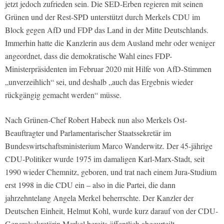
jetzt jedoch zufrieden sein. Die SED-Erben regieren mit seinen
Grünen und der Rest-SPD unterstützt durch Merkels CDU im
Block gegen AfD und FDP das Land in der Mitte Deutschlands.
Immerhin hatte die Kanzlerin aus dem Ausland mehr oder weniger
angeordnet, dass die demokratische Wahl eines FDP-
Ministerpräsidenten im Februar 2020 mit Hilfe von AfD-Stimmen
„unverzeihlich“ sei, und deshalb „auch das Ergebnis wieder
rückgängig gemacht werden“ müsse.
Nach Grünen-Chef Robert Habeck nun also Merkels Ost-
Beauftragter und Parlamentarischer Staatssekretär im
Bundeswirtschaftsministerium Marco Wanderwitz. Der 45-jährige
CDU-Politiker wurde 1975 im damaligen Karl-Marx-Stadt, seit
1990 wieder Chemnitz, geboren, und trat nach einem Jura-Studium
erst 1998 in die CDU ein – also in die Partei, die dann
jahrzehntelang Angela Merkel beherrschte. Der Kanzler der
Deutschen Einheit, Helmut Kohl, wurde kurz darauf von der CDU-
Generalsekretärin Merkel bereits öffentlich abgeurteilt.