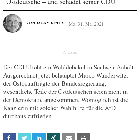
Ostdeutsche – und schadet seiner CDU
Mo, 31. Mai 2021
VON
OLAF OPITZ
Der CDU droht ein Wahldebakel in Sachsen-Anhalt.
Ausgerechnet jetzt behauptet Marco Wanderwitz,
der Ostbeauftragte der Bundesregierung,
wesentliche Teile der Ostdeutschen seien nicht in
der Demokratie angekommen. Womöglich ist die
Kanzlerin mit solcher Wahlhilfe für die AfD
durchaus zufrieden.
Facebook
Twitter
Linkedin
Xing
Email
Print