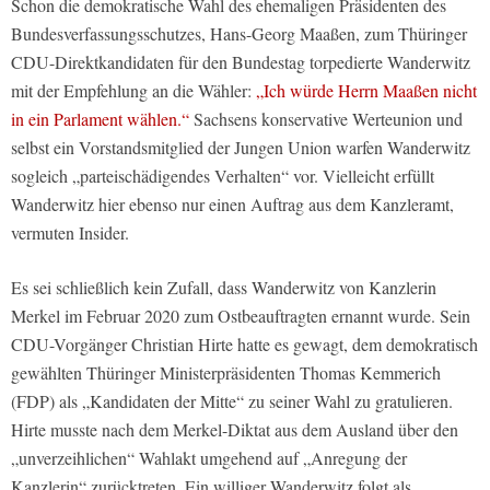
Schon die demokratische Wahl des ehemaligen Präsidenten des
Bundesverfassungsschutzes, Hans-Georg Maaßen, zum Thüringer
CDU-Direktkandidaten für den Bundestag torpedierte Wanderwitz
mit der Empfehlung an die Wähler:
„Ich würde Herrn Maaßen nicht
in ein Parlament wählen.“
Sachsens konservative Werteunion und
selbst ein Vorstandsmitglied der Jungen Union warfen Wanderwitz
sogleich „parteischädigendes Verhalten“ vor. Vielleicht erfüllt
Wanderwitz hier ebenso nur einen Auftrag aus dem Kanzleramt,
vermuten Insider.
Es sei schließlich kein Zufall, dass Wanderwitz von Kanzlerin
Merkel im Februar 2020 zum Ostbeauftragten ernannt wurde. Sein
CDU-Vorgänger Christian Hirte hatte es gewagt, dem demokratisch
gewählten Thüringer Ministerpräsidenten Thomas Kemmerich
(FDP) als „Kandidaten der Mitte“ zu seiner Wahl zu gratulieren.
Hirte musste nach dem Merkel-Diktat aus dem Ausland über den
„unverzeihlichen“ Wahlakt umgehend auf „Anregung der
Kanzlerin“ zurücktreten. Ein williger Wanderwitz folgt als