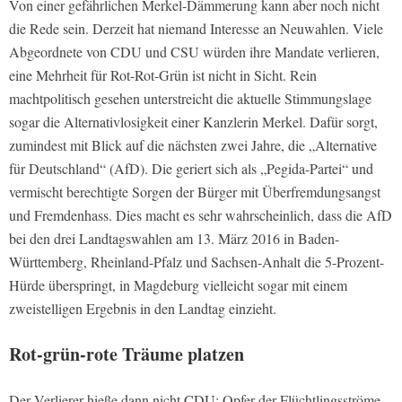
Von einer gefährlichen Merkel-Dämmerung kann aber noch nicht
die Rede sein. Derzeit hat niemand Interesse an Neuwahlen. Viele
Abgeordnete von CDU und CSU würden ihre Mandate verlieren,
eine Mehrheit für Rot-Rot-Grün ist nicht in Sicht. Rein
machtpolitisch gesehen unterstreicht die aktuelle Stimmungslage
sogar die Alternativlosigkeit einer Kanzlerin Merkel. Dafür sorgt,
zumindest mit Blick auf die nächsten zwei Jahre, die „Alternative
für Deutschland“ (AfD). Die geriert sich als „Pegida-Partei“ und
vermischt berechtigte Sorgen der Bürger mit Überfremdungsangst
und Fremdenhass. Dies macht es sehr wahrscheinlich, dass die AfD
bei den drei Landtagswahlen am 13. März 2016 in Baden-
Württemberg, Rheinland-Pfalz und Sachsen-Anhalt die 5-Prozent-
Hürde überspringt, in Magdeburg vielleicht sogar mit einem
zweistelligen Ergebnis in den Landtag einzieht.
Rot-grün-rote Träume platzen
Der Verlierer hieße dann nicht CDU; Opfer der Flüchtlingsströme