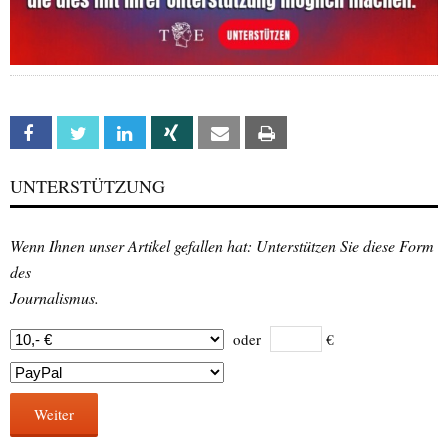
Facebook
Twitter
Linkedin
Xing
Email
Print
UNTERSTÜTZUNG
Wenn Ihnen unser Artikel gefallen hat: Unterstützen Sie diese Form
des
Journalismus.
oder
€
Weiter