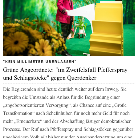
"KEIN MILLIMETER ÜBERLASSEN"
Grüne Abgeordnete: "im Zweifelsfall Pfefferspray
und Schlagstöcke" gegen Querdenker
Die Regierenden sind heute deutlich weiter auf dem Irrweg. Sie
begreifen die Umstände als Anlass für die Begründung einer
„angebotsorientierten Versorgung“, als Chance auf eine „Große
Transformation“ nach Schellnhuber, für noch mehr Geld für noch
mehr „Erneuerbare“ und der Abschaffung lästiger demokratischer
Prozesse. Der Ruf nach Pfefferspray und Schlagstöcken gegenüber
ungehörigem Volk gilt bisher nur der Auseinandersetzung um eine