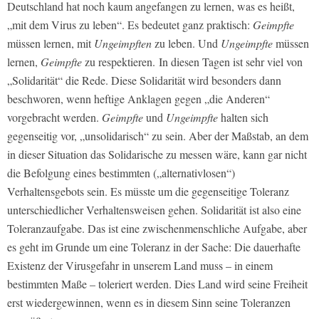
Deutschland hat noch kaum angefangen zu lernen, was es heißt,
„mit dem Virus zu leben“. Es bedeutet ganz praktisch:
Geimpfte
müssen lernen, mit
Ungeimpften
zu leben. Und
Ungeimpfte
müssen
lernen,
Geimpfte
zu respektieren. In diesen Tagen ist sehr viel von
„Solidarität“ die Rede. Diese Solidarität wird besonders dann
beschworen, wenn heftige Anklagen gegen „die Anderen“
vorgebracht werden.
Geimpfte
und
Ungeimpfte
halten sich
gegenseitig vor, „unsolidarisch“ zu sein. Aber der Maßstab, an dem
in dieser Situation das Solidarische zu messen wäre, kann gar nicht
die Befolgung eines bestimmten („alternativlosen“)
Verhaltensgebots sein. Es müsste um die gegenseitige Toleranz
unterschiedlicher Verhaltensweisen gehen. Solidarität ist also eine
Toleranzaufgabe. Das ist eine zwischenmenschliche Aufgabe, aber
es geht im Grunde um eine Toleranz in der Sache: Die dauerhafte
Existenz der Virusgefahr in unserem Land muss – in einem
bestimmten Maße – toleriert werden. Dies Land wird seine Freiheit
erst wiedergewinnen, wenn es in diesem Sinn seine Toleranzen