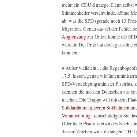
meint ein CDU-Stratege. Denn selbst 
Stimmenkeller verschwinde, könne Merz
ab, was die SPD (gerade noch 13 Proze
Migration. Genau das sei der Fehler, s
Abgrenzung
zur Union könne die SPD i
werden: Der Fritz hat doch gar keine 
könnten.
♦ Außer vielleicht… die Regenbogenf
17.5. hissen, genau wie Innenministe
SPD-Verteidigungsminister Pistorius, 
(kennen die meisten Deutschen aus e
machen. Die Truppe will mit dem Flat
Solidarität mit queeren Soldatinnen un
Verantwortung“
(entschuldigen Sie da
Oder hatte Pistorius etwa des Nachts 
diesem Zeichen wirst du siegen“? Hat 