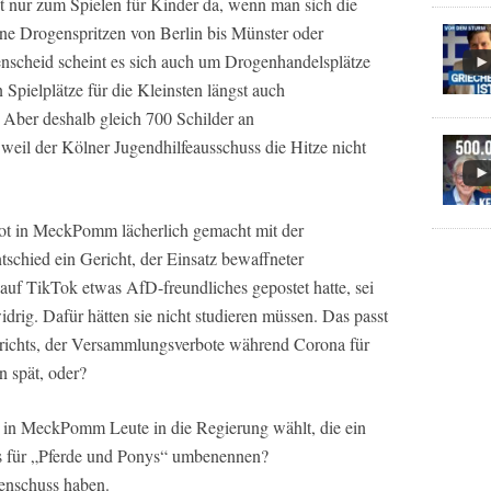
cht nur zum Spielen für Kinder da, wenn man sich die
ene Drogenspritzen von Berlin bis Münster oder
nscheid scheint es sich auch um Drogenhandelsplätze
 Spielplätze für die Kleinsten längst auch
. Aber deshalb gleich 700 Schilder an
weil der Kölner Jugendhilfeausschuss die Hitze nicht
trot in MeckPomm lächerlich gemacht mit der
schied ein Gericht, der Einsatz bewaffneter
e auf TikTok etwas AfD-freundliches gepostet hatte, sei
drig. Dafür hätten sie nicht studieren müssen. Das passt
richts, der Versammlungsverbote während Corona für
n spät, oder?
t in MeckPomm Leute in die Regierung wählt, die ein
s für „Pferde und Ponys“ umbenennen?
kenschuss haben.