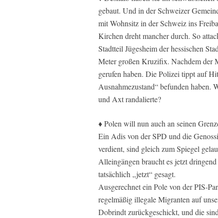
gebaut. Und in der Schweizer Gemei
mit Wohnsitz in der Schweiz ins Freib
Kirchen dreht mancher durch. So attack
Stadtteil Jügesheim der hessischen St
Meter großen Kruzifix. Nachdem der Ma
gerufen haben. Die Polizei tippt auf H
Ausnahmezustand“ befunden haben. Wi
und Axt randalierte?
♦ Polen will nun auch an seinen Grenz
Ein Adis von der SPD und die Genossin
verdient, sind gleich zum Spiegel gela
Alleingängen braucht es jetzt dringen
tatsächlich „jetzt“ gesagt.
Ausgerechnet ein Pole von der PIS-Part
regelmäßig illegale Migranten auf unse
Dobrindt zurückgeschickt, und die sind