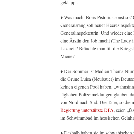
geklappt.
♦ Was macht Boris Pistorius sonst so?
Generalsrang soll neuer Heeresinspekte
Generalinspekteurin. Und wieder eine F
eine Ärztin den Job macht (The Lady i
Lazarett? Bräuchte man für die Kriegs
Miene?
♦ Der Sommer ist Medien-Thema Numm
die Grüne Luisa (Neubauer) im Deutsc
keinen eigenen Pool haben, „wahnsinn
täglichen Polizeimeldungen glauben da
von Nord nach Süd. Die Täter, so die
Regierung unterstützte DPA
, seien „fa
im Schwimmbad im hessischen Gelnhaus
♦ Deshalb haben sie im schwäbischen S