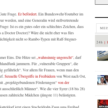
 Gute Frage.
Er befördert.
Ein Bundeswehr-Youtuber im
ur werden, und eine Generalin wird stellvertretende
rage: Ist es ein gutes oder ein schlechtes Zeichen, dass
MEI
s a Doctor Doctor)? Wäre die nicht eher was fürs
tüchtigkeit nicht so Rambo-Typen mit Ralf-Stegner-
24h
er Eins. Die Hitze sei
„wahnsinnig ungerecht“
, darf
hlandfunk jammern. Für „vulnerable Gruppen“, die
ig gefährlich“. Vor allem für Frauen, wenn man den
rf.
Sexuelle Übergriffe in Freibädern
von West nach Ost,
 mit „projektgebundenen Förderungen“
von der
st ausschließlich Männer“. Wie die vier Syrer (18 bis 28)
en zahlreiche Mädchen (jüngste 11) belästigten.
atteldorf jetzt einen Stacheldraht-Zaun ums Freibad