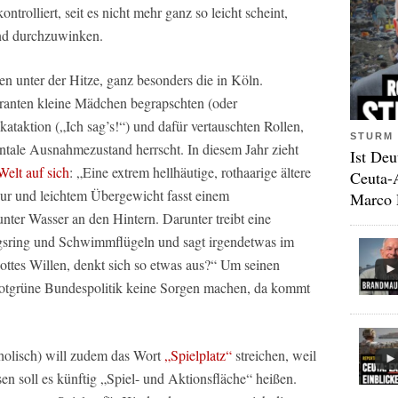
trolliert, seit es nicht mehr ganz so leicht scheint,
and durchzuwinken.
n unter der Hitze, ganz besonders die in Köln.
nten kleine Mädchen begrapschten (oder
kataktion („Ich sag’s!“) und dafür vertauschten Rollen,
STURM 
ntale Ausnahmezustand herrscht. In diesem Jahr zieht
Ist Deu
Welt auf sich
: „Eine extrem hellhäutige, rothaarige ältere
Ceuta-
sur und leichtem Übergewicht fasst einem
Marco 
nter Wasser an den Hintern. Darunter treibt eine
ngsring und Schwimmflügeln und sagt irgendetwas im
tes Willen, denkt sich so etwas aus?“ Um seinen
rotgrüne Bundespolitik keine Sorgen machen, da kommt
holisch) will zudem das Wort
„Spielplatz“
streichen, weil
sen soll es künftig „Spiel- und Aktionsfläche“ heißen.