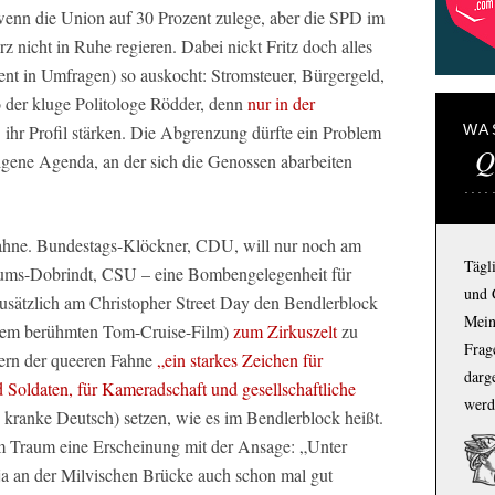
wenn die Union auf 30 Prozent zulege, aber die SPD im
 nicht in Ruhe regieren. Dabei nickt Fritz doch alles
nt in Umfragen) so auskocht: Stromsteuer, Bürgergeld,
o der kluge Politologe Rödder, denn
nur in der
hr Profil stärken. Die Abgrenzung dürfte ein Problem
WA
Q
eigene Agenda, an der sich die Genossen abarbeiten
ahne. Bundestags-Klöckner, CDU, will nur noch am
Tägl
riums-Dobrindt, CSU – eine Bombengelegenheit für
und 
zusätzlich am Christopher Street Day den Bendlerblock
Mein
inem berühmten Tom-Cruise-Film)
zum Zirkuszelt
zu
Frage
tern der queeren Fahne
„ein starkes Zeichen für
darg
d Soldaten, für Kameradschaft und gesellschaftliche
werd
s kranke Deutsch) setzen, wie es im Bendlerblock heißt.
im Traum eine Erscheinung mit der Ansage: „Unter
ja an der Milvischen Brücke auch schon mal gut