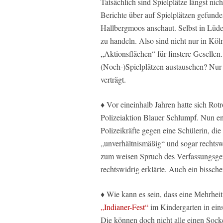
Tatsächlich sind Spielplätze längst ni
Berichte über auf Spielplätzen gefund
Hallbergmoos anschaut. Selbst in Lüde
zu handeln. Also sind nicht nur in Köln
„Aktionsflächen“ für finstere Gesellen
(Noch-)Spielplätzen austauschen? Nur 
verträgt.
♦ Vor eineinhalb Jahren hatte sich Ro
Polizeiaktion Blauer Schlumpf. Nun ent
Polizeikräfte gegen eine Schülerin, di
„unverhältnismäßig“ und sogar rechtswi
zum weisen Spruch des Verfassungsge
rechtswidrig erklärte. Auch ein bissche
♦ Wie kann es sein, dass eine Mehrhei
„Indianer-Fest“
im Kindergarten in ein
Die können doch nicht alle einen Soc