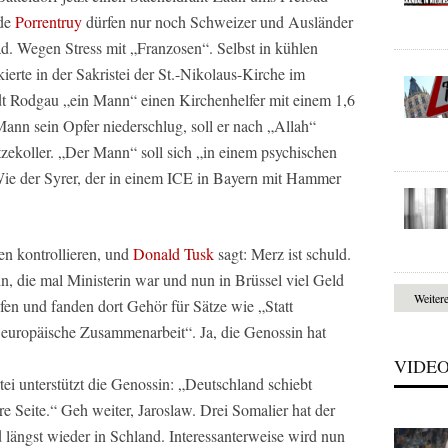
nde
Porrentruy
dürfen nur noch Schweizer und Ausländer
ad. Wegen Stress mit „Franzosen“. Selbst in kühlen
ierte in der Sakristei der St.-Nikolaus-Kirche im
adt Rodgau „ein Mann“ einen Kirchenhelfer mit einem 1,6
nn sein Opfer niederschlug, soll er nach „Allah“
itzekoller. „Der Mann“ soll sich „in einem psychischen
e der Syrer, der in einem ICE in Bayern mit Hammer
en kontrollieren, und
Donald Tusk
sagt: Merz ist schuld.
, die mal Ministerin war und nun in Brüssel viel Geld
Weiter
ufen und fanden dort Gehör für Sätze wie „Statt
d europäische Zusammenarbeit“. Ja, die Genossin hat
VIDE
ei unterstützt die Genossin: „Deutschland schiebt
re Seite.“ Geh weiter, Jaroslaw. Drei Somalier hat der
 längst wieder in Schland. Interessanterweise wird nun