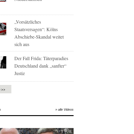
„Vorsätzliches
Staatsversagen“: Kölns
Abschiebe-Skandal weitet
sich aus
Der Fall Frida: Täterparadies
Deutschland dank „sanfter“
Justiz
e >>
O
» alle Videos