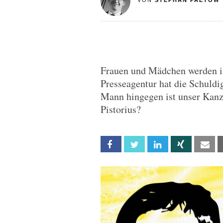
VON
STEPHAN PAETOW
Frauen und Mädchen werden in
Presseagentur hat die Schuldig
Mann hingegen ist unser Kanzl
Pistorius?
Facebook
Twitter
Linkedin
Xing
Em