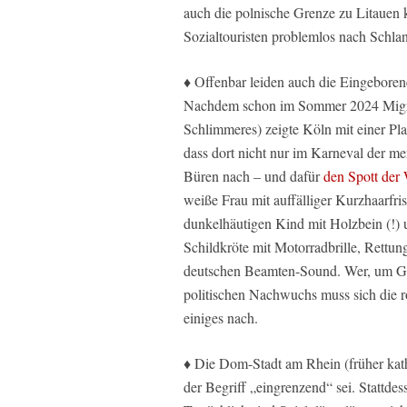
auch die polnische Grenze zu Litauen kon
Sozialtouristen problemlos nach Schl
♦ Offenbar leiden auch die Eingeborene
Nachdem schon im Sommer 2024 Migra
Schlimmeres) zeigte Köln mit einer Pla
dass dort nicht nur im Karneval der me
Büren nach – und dafür
den Spott der 
weiße Frau mit auffälliger Kurzhaarfri
dunkelhäutigen Kind mit Holzbein (!) u
Schildkröte mit Motorradbrille, Rettu
deutschen Beamten-Sound. Wer, um Got
politischen Nachwuchs muss sich die 
einiges nach.
♦ Die Dom-Stadt am Rhein (früher kat
der Begriff „eingrenzend“ sei. Stattdes