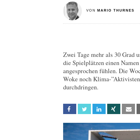
VON
MARIO THURNES
Zwei Tage mehr als 30 Grad un
die Spielplätzen einen Namen 
angesprochen fühlen. Die Woc
Woke noch Klima-”Aktivisten”
durchdringen.
Facebook
Twitter
Linkedin
Xing
Em