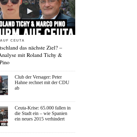
AUF CEUTA
tschland das nächste Ziel? –
Analyse mit Roland Tichy &
Pino
Club der Versager: Peter
Hahne rechnet mit der CDU
ab
Ceuta-Krise: 65.000 fallen in
die Stadt ein – wie Spanien
ein neues 2015 verhindert