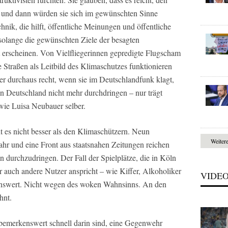
 und dann würden sie sich im gewünschten Sinne
chnik, die hilft, öffentliche Meinungen und öffentliche
 solange die gewünschten Ziele der besagten
t erscheinen. Von Vielfliegerinnen gepredigte Flugscham
e Straßen als Leitbild des Klimaschutzes funktionieren
r durchaus recht, wenn sie im Deutschlandfunk klagt,
n Deutschland nicht mehr durchdringen – nur trägt
wie Luisa Neubauer selber.
t es nicht besser als den Klimaschützern. Neun
Weiter
hr und eine Front aus staatsnahen Zeitungen reichen
 durchzudringen. Der Fall der Spielplätze, die in Köln
 auch andere Nutzer anspricht – wie Kiffer, Alkoholiker
VIDE
enswert. Nicht wegen des woken Wahnsinns. An den
hnt.
e bemerkenswert schnell darin sind, eine Gegenwehr