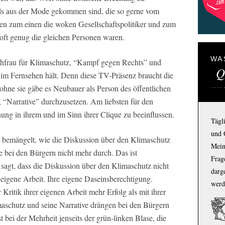
lls aus der Mode gekommen sind, die so gerne vom
en zum einen die woken Gesellschaftspolitiker und zum
oft genug die gleichen Personen waren.
WA
hfrau für Klimaschutz, “Kampf gegen Rechts” und
Q
 im Fernsehen hält. Denn diese TV-Präsenz braucht die
ohne sie gäbe es Neubauer als Person des öffentlichen
s, “Narrative” durchzusetzen. Am liebsten für den
ung in ihrem und im Sinn ihrer Clique zu beeinflussen.
Tägl
und 
bemängelt, wie die Diskussion über den Klimaschutz
Mein
e bei den Bürgern nicht mehr durch. Das ist
Frage
gt, dass die Diskussion über den Klimaschutz nicht
darg
hre eigene Arbeit. Ihre eigene Daseinsberechtigung.
werd
Kritik ihrer eigenen Arbeit mehr Erfolg als mit ihrer
aschutz und seine Narrative drängen bei den Bürgern
 bei der Mehrheit jenseits der grün-linken Blase, die