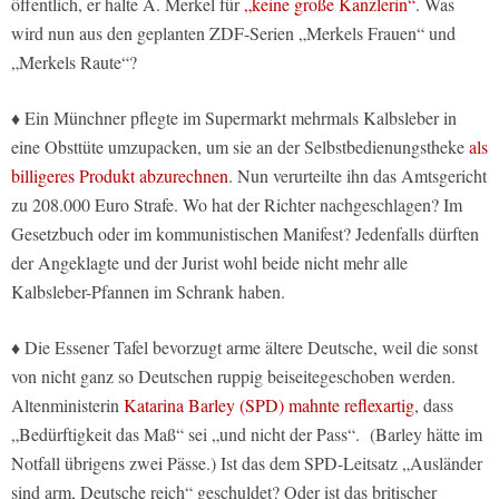
öffentlich, er halte A. Merkel für
„keine große Kanzlerin“
. Was
wird nun aus den geplanten ZDF-Serien „Merkels Frauen“ und
„Merkels Raute“?
♦ Ein Münchner pflegte im Supermarkt mehrmals Kalbsleber in
eine Obsttüte umzupacken, um sie an der Selbstbedienungstheke
als
billigeres Produkt abzurechnen
. Nun verurteilte ihn das Amtsgericht
zu 208.000 Euro Strafe. Wo hat der Richter nachgeschlagen? Im
Gesetzbuch oder im kommunistischen Manifest? Jedenfalls dürften
der Angeklagte und der Jurist wohl beide nicht mehr alle
Kalbsleber-Pfannen im Schrank haben.
♦ Die Essener Tafel bevorzugt arme ältere Deutsche, weil die sonst
von nicht ganz so Deutschen ruppig beiseitegeschoben werden.
Altenministerin
Katarina Barley (SPD) mahnte reflexartig
, dass
„Bedürftigkeit das Maß“ sei „und nicht der Pass“. (Barley hätte im
Notfall übrigens zwei Pässe.) Ist das dem SPD-Leitsatz „Ausländer
sind arm, Deutsche reich“ geschuldet? Oder ist das britischer