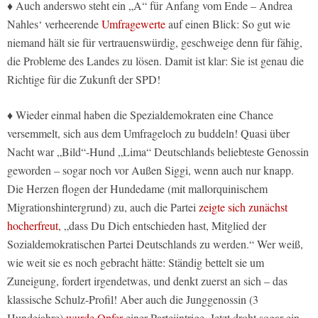
♦ Auch anderswo steht ein „A“ für Anfang vom Ende – Andrea
Nahles‘ verheerende
Umfragewerte
auf einen Blick: So gut wie
niemand hält sie für vertrauenswürdig, geschweige denn für fähig,
die Probleme des Landes zu lösen. Damit ist klar: Sie ist genau die
Richtige für die Zukunft der SPD!
♦ Wieder einmal haben die Spezialdemokraten eine Chance
versemmelt, sich aus dem Umfrageloch zu buddeln! Quasi über
Nacht war „Bild“-Hund „Lima“ Deutschlands beliebteste Genossin
geworden – sogar noch vor Außen Siggi, wenn auch nur knapp.
Die Herzen flogen der Hundedame (mit mallorquinischem
Migrationshintergrund) zu, auch die Partei
zeigte sich zunächst
hocherfreut
, „dass Du Dich entschieden hast, Mitglied der
Sozialdemokratischen Partei Deutschlands zu werden.“ Wer weiß,
wie weit sie es noch gebracht hätte: Ständig bettelt sie um
Zuneigung, fordert irgendetwas, und denkt zuerst an sich – das
klassische Schulz-Profil! Aber auch die Junggenossin (3
Hundejahre)
wurde Opfer
einer Parteiintrige. Jetzt droht sogar ein