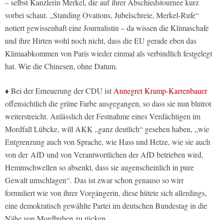
– selbst Kanzlerin Merkel, die auf ihrer Abschiedstournee kurz
vorbei schaut. „Standing Ovations, Jubelschreie, Merkel-Rufe“
notiert gewissenhaft eine Journalistin – da wissen die Klimaschafe
und ihre Hirten wohl noch nicht, dass die EU gerade eben das
Klimaabkommen von Paris wieder einmal als verbindlich festgelegt
hat. Wie die Chinesen, ohne Datum.
♦ Bei der Erneuerung der CDU ist
Annegret Kramp-Karrenbauer
offensichtlich die grüne Farbe ausgegangen, so dass sie nun blutrot
weiterstreicht. Anlässlich der Festnahme eines Verdächtigen im
Mordfall Lübcke, will AKK „ganz deutlich“ gesehen haben, „wie
Entgrenzung auch von Sprache, wie Hass und Hetze, wie sie auch
von der AfD und von Verantwortlichen der AfD betrieben wird,
Hemmschwellen so absenkt, dass sie augenscheinlich in pure
Gewalt umschlagen“. Das ist zwar schon genauso so wirr
formuliert wie von ihrer Vorgängerin, diese hütete sich allerdings,
eine demokratisch gewählte Partei im deutschen Bundestag in die
Nähe von Mordbuben zu rücken.