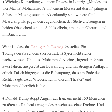
♦ Wichtige Klarstellung zu einem Prozess in Leipzig. „Mindestens
vier Mal hat Mohammad A. mit einem Messer auf den 17-jährigen
Sebastian M. eingestochen. Aktenkundig sind weitere fünf
Messerangriffe gegen den Jugendlichen, der Stichverletzungen in
beiden Oberschenkeln, am Schlüsselbein, am linken Oberarm und
im Bauch erlitt.“
Wahr ist, dass das
Landgericht Leipzig
feststellte: Ein
Tötungsvorsatz sei dem (vorbestraften) Syrer nicht sicher
nachzuweisen. Und dass Mohammad A. eine „Jugendstrafe von
zwei Jahren, ausgesetzt zur Bewährung und mit strengen Auflagen“
erhielt. Falsch hingegen ist die Behauptung, dass am Ende der
Richter sagte „Auf Wiedersehen in diesem Theater“ und
Mohammad herzlich lachte.
♦ Donald Trump stoppt Angriff auf Iran, um nicht 150 Menschen
zu töten als Racheakt wegen des Abschusses einer Drohne. Und
Drohnenkönig Obama mit ein paar tausend Kills bekommt den