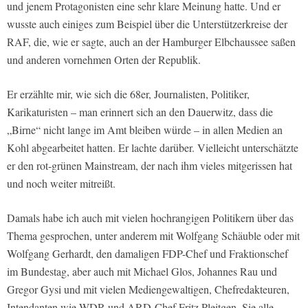
und jenem Protagonisten eine sehr klare Meinung hatte. Und er
wusste auch einiges zum Beispiel über die Unterstützerkreise der
RAF, die, wie er sagte, auch an der Hamburger Elbchaussee saßen
und anderen vornehmen Orten der Republik.
Er erzählte mir, wie sich die 68er, Journalisten, Politiker,
Karikaturisten – man erinnert sich an den Dauerwitz, dass die
„Birne“ nicht lange im Amt bleiben würde – in allen Medien an
Kohl abgearbeitet hatten. Er lachte darüber. Vielleicht unterschätzte
er den rot-grünen Mainstream, der nach ihm vieles mitgerissen hat
und noch weiter mitreißt.
Damals habe ich auch mit vielen hochrangigen Politikern über das
Thema gesprochen, unter anderem mit Wolfgang Schäuble oder mit
Wolfgang Gerhardt, den damaligen FDP-Chef und Fraktionschef
im Bundestag, aber auch mit Michael Glos, Johannes Rau und
Gregor Gysi und mit vielen Mediengewaltigen, Chefredakteuren,
Intendanten wie WDR-und ARD-Chef Fritz Pleitgen. Sie alle