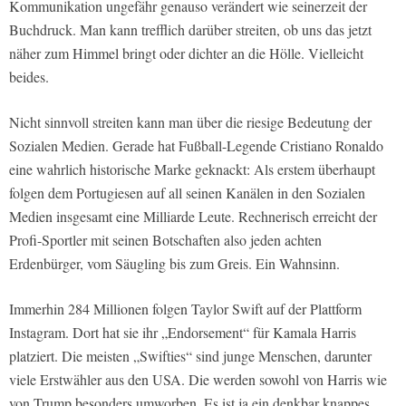
Kommunikation ungefähr genauso verändert wie seinerzeit der
Buchdruck. Man kann trefflich darüber streiten, ob uns das jetzt
näher zum Himmel bringt oder dichter an die Hölle. Vielleicht
beides.
Nicht sinnvoll streiten kann man über die riesige Bedeutung der
Sozialen Medien. Gerade hat Fußball-Legende Cristiano Ronaldo
eine wahrlich historische Marke geknackt: Als erstem überhaupt
folgen dem Portugiesen auf all seinen Kanälen in den Sozialen
Medien insgesamt eine Milliarde Leute. Rechnerisch erreicht der
Profi-Sportler mit seinen Botschaften also jeden achten
Erdenbürger, vom Säugling bis zum Greis. Ein Wahnsinn.
Immerhin 284 Millionen folgen Taylor Swift auf der Plattform
Instagram. Dort hat sie ihr „Endorsement“ für Kamala Harris
platziert. Die meisten „Swifties“ sind junge Menschen, darunter
viele Erstwähler aus den USA. Die werden sowohl von Harris wie
von Trump besonders umworben. Es ist ja ein denkbar knappes