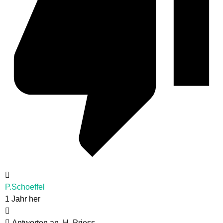
P.Schoeffel
1 Jahr her
Antworten an
H. Priess