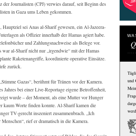
 der Journalisten (CPJ) verwies darauf, seit Beginn des
nalisten in Gaza ums Leben gekommen.
, Hauptziel sei Anas al-Sharif gewesen, ein Al-Jazeera-
nterlagen als Offizier innerhalb der Hamas agiert habe.
WA
Q
 Telefonbücher und Zahlungsnachweise als Belege vor.
s war al-Sharif nicht nur „irgendwie“ mit der Hamas
 plante Raketenangriffe, koordinierte operative Einsätze.
rfe zurück.
Tägl
und 
s „Stimme Gazas“, berühmt für Tränen vor der Kamera.
Mein
ses Jahres bei einer Live-Reportage eigene Betroffenheit,
Frage
zeigt wurde – der Moment, als eine Mutter vor Hunger
darg
s er kaum Worte finden konnte. Al-Sharif kamen die
werd
Hunger TV-gerecht inszeniert zusammenbrach. „Ich
 Menschen“, rief er dramatisch in die Kamera.