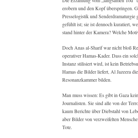
Die Erzählung vom „langsamen Tod“ und
erobern und den Kopf überspringen. G
Presselogistik und Senderdramaturgie g
gefühlt ist; sie ist dennoch kuratiert,
stand hinter der Kamera? Welche Moti
Doch Anas al-Sharif war nicht bloß Rep
operativer Hamas-Kader. Dass ein solc
Instanz stilisiert wird, ist kein Betrie
Hamas die Bilder liefert, Al Jazeera di
Resonanzkammer bilden.
Man muss wissen: Es gibt in Gaza ke
Journalisten. Sie sind alle von der Te
kaum Berichte über Diebstahl von Lebe
aber Bilder von verzweifelten Mensch
Tote.