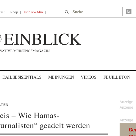
Suche nach:
ast
Shop
Einblick-Abo
DAILI|ES|SENTIALS
MEINUNGEN
VIDEOS
FEUILLETON
STEN
weis – Wie Hamas-
Anzeige
urnalisten“ geadelt werden