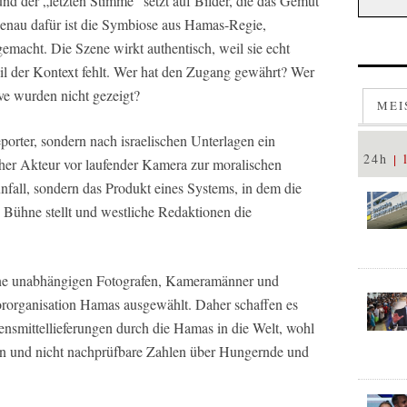
 der „letzten Stimme“ setzt auf Bilder, die das Gemüt
enau dafür ist die Symbiose aus Hamas-Regie,
emacht. Die Szene wirkt authentisch, weil sie echt
 weil der Kontext fehlt. Wer hat den Zugang gewährt? Wer
ve wurden nicht gezeigt?
MEI
orter, sondern nach israelischen Unterlagen ein
24h
her Akteur vor laufender Kamera zur moralischen
bsunfall, sondern das Produkt eines Systems, in dem die
e Bühne stellt und westliche Redaktionen die
ine unabhängigen Fotografen, Kameramänner und
rrororganisation Hamas ausgewählt. Daher schaffen es
nsmittellieferungen durch die Hamas in die Welt, wohl
en und nicht nachprüfbare Zahlen über Hungernde und