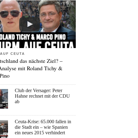
AUF CEUTA
tschland das nächste Ziel? –
Analyse mit Roland Tichy &
Pino
Club der Versager: Peter
Hahne rechnet mit der CDU
ab
Ceuta-Krise: 65.000 fallen in
die Stadt ein – wie Spanien
ein neues 2015 verhindert