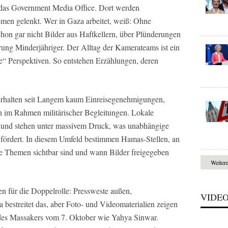
e: das Government Media Office. Dort werden
n gelenkt. Wer in Gaza arbeitet, weiß: Ohne
hon gar nicht Bilder aus Haftkellern, über Plünderungen
rung Minderjähriger. Der Alltag der Kamerateams ist ein
re“ Perspektiven. So entstehen Erzählungen, deren
ie erhalten seit Langem kaum Einreisegenehmigungen,
 im Rahmen militärischer Begleitungen. Lokale
cht und stehen unter massivem Druck, was unabhängige
 fördert. In diesem Umfeld bestimmen Hamas-Stellen, an
 Themen sichtbar sind und wann Bilder freigegeben
Weiter
en für die Doppelrolle: Pressweste außen,
VIDE
 bestreitet das, aber Foto- und Videomaterialien zeigen
des Massakers vom 7. Oktober wie Yahya Sinwar.