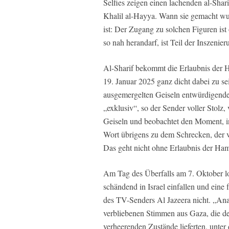
Selfies zeigen einen lachenden al-Sha
Khalil al-Hayya. Wann sie gemacht wurde
ist: Der Zugang zu solchen Figuren is
so nah herandarf, ist Teil der Inszenier
Al-Sharif bekommt die Erlaubnis der H
19. Januar 2025 ganz dicht dabei zu se
ausgemergelten Geiseln entwürdigenden 
„exklusiv“, so der Sender voller Stolz,
Geiseln und beobachtet den Moment, 
Wort übrigens zu dem Schrecken, der v
Das geht nicht ohne Erlaubnis der Ha
Am Tag des Überfalls am 7. Oktober lo
schändend in Israel einfallen und eine f
des TV-Senders Al Jazeera nicht. „Ana
verbliebenen Stimmen aus Gaza, die der
verheerenden Zustände lieferten, unter 