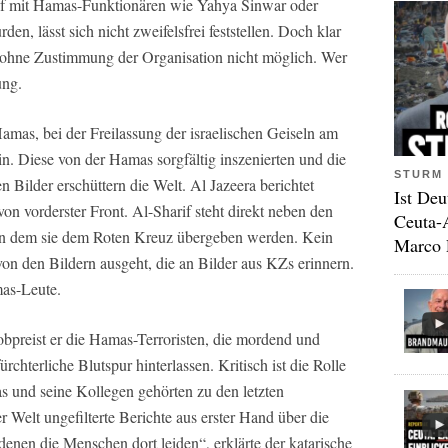
rif mit Hamas-Funktionären wie Yahya Sinwar oder
n, lässt sich nicht zweifelsfrei feststellen. Doch klar
t ohne Zustimmung der Organisation nicht möglich. Wer
ung.
amas, bei der Freilassung der israelischen Geiseln am
in. Diese von der Hamas sorgfältig inszenierten und die
STURM 
Bilder erschüttern die Welt. Al Jazeera berichtet
Ist Deu
 von vorderster Front. Al-Sharif steht direkt neben den
Ceuta-
in dem sie dem Roten Kreuz übergeben werden. Kein
Marco 
on den Bildern ausgeht, die an Bilder aus KZs erinnern.
mas-Leute.
bpreist er die Hamas-Terroristen, die mordend und
ürchterliche Blutspur hinterlassen. Kritisch ist die Rolle
s und seine Kollegen gehörten zu den letzten
 Welt ungefilterte Berichte aus erster Hand über die
denen die Menschen dort leiden“, erklärte der katarische