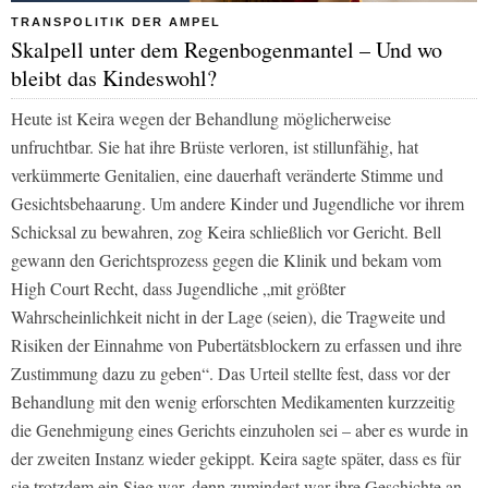
TRANSPOLITIK DER AMPEL
Skalpell unter dem Regenbogenmantel – Und wo
bleibt das Kindeswohl?
Heute ist Keira wegen der Behandlung möglicherweise
unfruchtbar. Sie hat ihre Brüste verloren, ist stillunfähig, hat
verkümmerte Genitalien, eine dauerhaft veränderte Stimme und
Gesichtsbehaarung. Um andere Kinder und Jugendliche vor ihrem
Schicksal zu bewahren, zog Keira schließlich vor Gericht. Bell
gewann den Gerichtsprozess gegen die Klinik und bekam vom
High Court Recht, dass Jugendliche „mit größter
Wahrscheinlichkeit nicht in der Lage (seien), die Tragweite und
Risiken der Einnahme von Pubertätsblockern zu erfassen und ihre
Zustimmung dazu zu geben“. Das Urteil stellte fest, dass vor der
Behandlung mit den wenig erforschten Medikamenten kurzzeitig
die Genehmigung eines Gerichts einzuholen sei – aber es wurde in
der zweiten Instanz wieder gekippt. Keira sagte später, dass es für
sie trotzdem ein Sieg war, denn zumindest war ihre Geschichte an