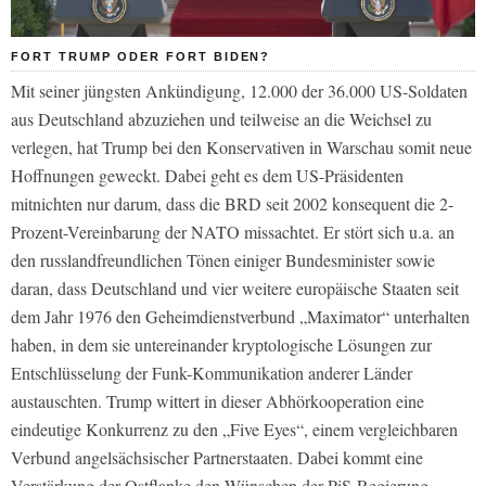
FORT TRUMP ODER FORT BIDEN?
Mit seiner jüngsten Ankündigung, 12.000 der 36.000 US-Soldaten
aus Deutschland abzuziehen und teilweise an die Weichsel zu
verlegen, hat Trump bei den Konservativen in Warschau somit neue
Hoffnungen geweckt. Dabei geht es dem US-Präsidenten
mitnichten nur darum, dass die BRD seit 2002 konsequent die 2-
Prozent-Vereinbarung der NATO missachtet. Er stört sich u.a. an
den russlandfreundlichen Tönen einiger Bundesminister sowie
daran, dass Deutschland und vier weitere europäische Staaten seit
dem Jahr 1976 den Geheimdienstverbund „Maximator“ unterhalten
haben, in dem sie untereinander kryptologische Lösungen zur
Entschlüsselung der Funk-Kommunikation anderer Länder
austauschten. Trump wittert in dieser Abhörkooperation eine
eindeutige Konkurrenz zu den „Five Eyes“, einem vergleichbaren
Verbund angelsächsischer Partnerstaaten. Dabei kommt eine
Verstärkung der Ostflanke den Wünschen der PiS-Regierung