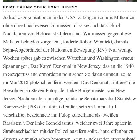
FORT TRUMP ODER FORT BIDEN?
Jüdische Organisationen in den USA verlangen von uns Milliarden,
ohne direkt nachweisen zu müssen, dass sie auch tatsächlich
Nachfahren von Holocaust-Opfern sind. Wir müssen gegen diese
Mafia entschieden vorgehen“, forderte Robert Winnicki, damals
Sejm-Abgeordneter der Nationalen Bewegung (RN). Nur wenige
Wochen später gab es zwischen Warschau und Washington erneut
Spannungen. Das Katyń-Denkmal in New Jersey, das an die 1940
in Sowjetrussland ermordeten polnischen Soldaten erinnert, sollte
im Mai 2018 plötzlich entfernt werden. Das Denkmal „irritiere“ die
Bewohner, so Steven Fulop, der linke Bürgermeister von New
Jersey. Nachdem der damalige polnische Senatsmarschall Stanisław
Karczewski (PiS) daraufhin öffentlich seinem Unmut Luft
verschaffte, bezeichnete ihn Fulop kurzerhand als „weißen
Rassisten“. Der linke Ikonoklasmus, welcher zwei Jahre später in
Straßenschlachten mit der Polizei ausufern sollte, hatte offenbar zu
diesem Zeitpunkt schon begonnen. Zum Glück ist der Streit alsbald