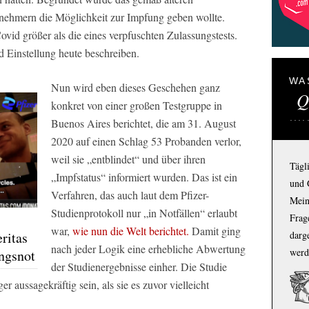
ilnehmern die Möglichkeit zur Impfung geben wollte.
vid größer als die eines verpfuschten Zulassungstests.
 Einstellung heute beschreiben.
WA
Nun wird eben dieses Geschehen ganz
Q
konkret von einer großen Testgruppe in
Buenos Aires berichtet, die am 31. August
2020 auf einen Schlag 53 Probanden verlor,
weil sie „entblindet“ und über ihren
Tägl
„Impfstatus“ informiert wurden. Das ist ein
und 
Verfahren, das auch laut dem Pfizer-
Mein
Studienprotokoll nur „in Notfällen“ erlaubt
Frage
war,
wie nun die
Welt
berichtet.
Damit ging
ritas
darg
nach jeder Logik eine erhebliche Abwertung
werd
ungsnot
der Studienergebnisse einher. Die Studie
r aussagekräftig sein, als sie es zuvor vielleicht