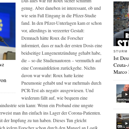
Das alles war für Roux sicher schlimm
genug. Aber daneben ist interessant, ob und
wie sein Fall Eingang in die Pfizer-Studie
fand. In den Pfizer-Unterlagen kam er schon
vor, allerdings in verzerrter Gestalt:
Demnach hätte Roux die Forscher
informiert, dass er nach der ersten Dosis eine
STURM 
beidseitige Lungenentzündung gehabt habe,
Ist Deu
die – so die Studienautoren – vermutlich auf
Ceuta-
NZ
eine Coronainfektion zurückgehe. Nichts
Marco 
davon war wahr: Roux hatte keine
von
Pneumonie gehabt und war mehrmals durch
PCR-Test als negativ ausgewiesen. Und
wiederum fällt auf, wie bequem eine
industrie sein kann: Wenn ein Proband eine ungute
erweist man ihn einfach ins Lager der Corona-Patienten.
t der Impfung zu tun haben. Dieses Tun gleicht
ntlich jedem Forscher schon durch den Mangel an Logik