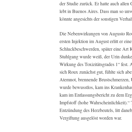
der Studie zurück. Er hatte auch allen
lebt in Buenos Aires. Dass man so unvo
könnte angesichts der sonstigen Verha
Die Nebenwirkungen von Augusto Roux
ersten Injektion im August erlitt er e
Schluckbeschwerden, später eine Art K
Stuhlgang wurde weiß, der Urin dunke
Wirkung des Toxizitätsgrades 1“ fest. A
sich Roux zunächst gut, fühlte sich a
Atemnot, brennende Brustschmerzen, Ü
wurde bewusstlos, kam ins Krankenhaus
kam im Entlassungsbericht zu dem Erg
Impfstoff (hohe Wahrscheinlichkeit).“ Ta
Entzündung des Herzbeutels, litt dane
Vergiftung ausgelöst worden war.