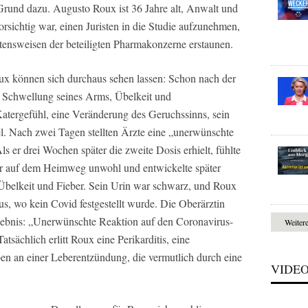
 Grund dazu. Augusto Roux ist 36 Jahre alt, Anwalt und
rsichtig war, einen Juristen in die Studie aufzunehmen,
ltensweisen der beteiligten Pharmakonzerne erstaunen.
 können sich durchaus sehen lassen: Schon nach der
ine Schwellung seines Arms, Übelkeit und
atergefühl, eine Veränderung des Geruchssinns, sein
l. Nach zwei Tagen stellten Ärzte eine „unerwünschte
ls er drei Wochen später die zweite Dosis erhielt, fühlte
ber auf dem Heimweg unwohl und entwickelte später
belkeit und Fieber. Sein Urin war schwarz, und Roux
, wo kein Covid festgestellt wurde. Die Oberärztin
ebnis: „Unerwünschte Reaktion auf den Coronavirus-
Weiter
tsächlich erlitt Roux eine Perikarditis, eine
ben an einer Leberentzündung, die vermutlich durch eine
VIDE