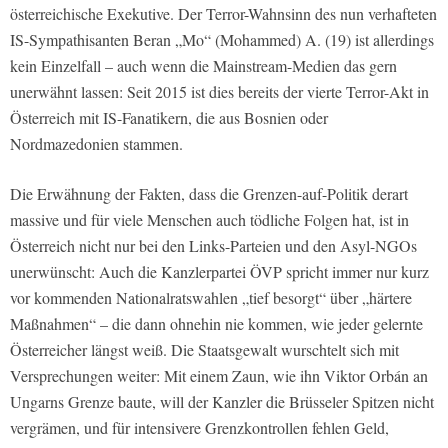
österreichische Exekutive. Der Terror-Wahnsinn des nun verhafteten
IS-Sympathisanten Beran „Mo“ (Mohammed) A. (19) ist allerdings
kein Einzelfall – auch wenn die Mainstream-Medien das gern
unerwähnt lassen: Seit 2015 ist dies bereits der vierte Terror-Akt in
Österreich mit IS-Fanatikern, die aus Bosnien oder
Nordmazedonien stammen.
Die Erwähnung der Fakten, dass die Grenzen-auf-Politik derart
massive und für viele Menschen auch tödliche Folgen hat, ist in
Österreich nicht nur bei den Links-Parteien und den Asyl-NGOs
unerwünscht: Auch die Kanzlerpartei ÖVP spricht immer nur kurz
vor kommenden Nationalratswahlen „tief besorgt“ über „härtere
Maßnahmen“ – die dann ohnehin nie kommen, wie jeder gelernte
Österreicher längst weiß. Die Staatsgewalt wurschtelt sich mit
Versprechungen weiter: Mit einem Zaun, wie ihn Viktor Orbán an
Ungarns Grenze baute, will der Kanzler die Brüsseler Spitzen nicht
vergrämen, und für intensivere Grenzkontrollen fehlen Geld,