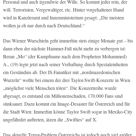
Personal und auch irgendwie der Wille. So kommt jeder rein, der
will. Terroristen, Vergewaltiger, etc. Hinter vorgehaltener Hand
wird in Kanzleramt und Innenministerium gesagt: „Die meisten
wollen ja eh nur durch nach Deutschland.“
Das Wiener Wurschteln geht immerhin stets einige Monate gut – bis
dann eben der nächste Hammer-Fall nicht mehr zu verbergen ist:
Beran „Mo“ (der Kampfname nach dem Propheten Mohammed)
A., (19) legte jetzt nach seiner Verhaftung durch Spezialeinheiten
ein Geständnis ab. Der IS-Fanatiker mit „nordmazedonischen
Wurzeln“ wollte bei einem der drei Taylor-Swift-Konzerte in Wien
„möglichst viele Menschen töten“. Die Konzertreihe wurde
abgesagt, es entstand ein Millionenschaden, 170.000 Fans sind
stinksauer. Dazu kommt ein Image-Desaster für Österreich und für
die Stadt Wien: Immerhin könne Taylor Swift sogar in Mexiko-City
ungefährdet auftreten, ätzen die „Swifties“ auf X.
Das aktuelle Terror-Problem Österreichs ist jedoch noch viel größer,