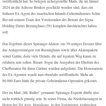
veröffentlicht hat: So belegen sichergestellte Mails, die im Jänner
2024 an die Adresse Benkos geschickt worden sind, dass ein
früherer Ex-Agent des israelischen Inlands-Geheimdienstes Schin
Bet mit seinem Team den Vorsitzenden des Beirats der Signa
Holding Dieter Berninghaus (59) komplett durchleuchtet haben
soll.
Das Ergebnis dieser Spionage-Aktion: ein 39-seitiges Dossier über
das Anlagevermögen von Berninghaus sowie über Aktienpakete
seiner Gattin, dazu viele Details, die auf legalem Weg kaum zu
erfahren sein sollen. Bizarr: Sogar die Ausgaben der Ehefrau des
Chefberaters für ihren Gärtner wurden aufgelistet. Die Honorarnote
des Ex-Agenten wurde nun ebenfalls veröffentlicht: Mehr als
80.000 Euro hätte die private Geheimdienst-Operation gekostet.
Der im Mail „Mr. Buller“ genannte Spionage-Experte dürfte also
nicht wirklich günstig sein. In seiner Firma, die Niederlassungen in
Holon bei Tel Aviv, Hongkong, in den Vereinigten Arabischen