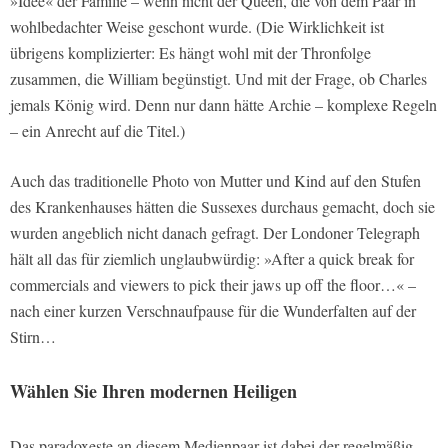
»Idee« der Familie – wenn nicht der Queen, die von dem Paar in
wohlbedachter Weise geschont wurde. (Die Wirklichkeit ist
übrigens komplizierter: Es hängt wohl mit der Thronfolge
zusammen, die William begünstigt. Und mit der Frage, ob Charles
jemals König wird. Denn nur dann hätte Archie – komplexe Regeln
– ein Anrecht auf die Titel.)
Auch das traditionelle Photo von Mutter und Kind auf den Stufen
des Krankenhauses hätten die Sussexes durchaus gemacht, doch sie
wurden angeblich nicht danach gefragt. Der Londoner
Telegraph
hält all das für ziemlich unglaubwürdig: »After a quick break for
commercials and viewers to pick their jaws up off the floor…« –
nach einer kurzen Verschnaufpause für die Wunderfalten auf der
Stirn…
Wählen Sie Ihren modernen Heiligen
Das paradoxeste an diesem Medienpaar ist dabei der regelmäßig