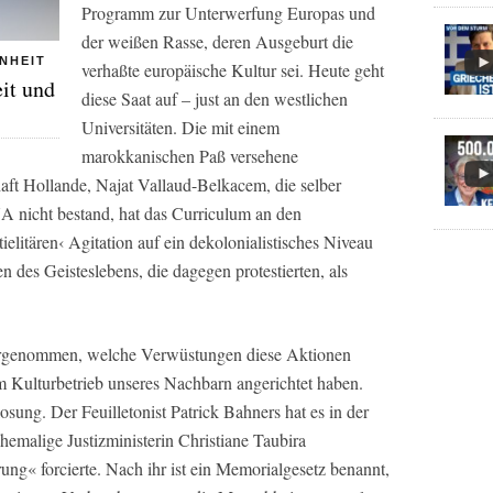
Programm zur Unterwerfung Europas und
der weißen Rasse, deren Ausgeburt die
NHEIT
verhaßte europäische Kultur sei. Heute geht
eit und
diese Saat auf – just an den westlichen
Universitäten. Die mit einem
marokkanischen Paß versehene
haft Hollande, Najat Vallaud-Belkacem, die selber
 nicht bestand, hat das Curriculum an den
elitären‹ Agitation auf ein dekolonialistisches Niveau
 des Geisteslebens, die dagegen protestierten, als
ahrgenommen, welche Verwüstungen diese Aktionen
m Kulturbetrieb unseres Nachbarn angerichtet haben.
osung. Der Feuilletonist Patrick Bahners hat es in der
emalige Justizministerin Christiane Taubira
g« forcierte. Nach ihr ist ein Memorialgesetz benannt,