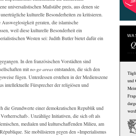
ene universalistischen Maßstäbe preis, aus denen sie
erträgliche kulturelle Besonderheiten zu kritisieren.
e Ausweglosigkeit geraten, die islamische
en, weil diese kulturelle Besonderheit ein
WA
alistischen Westen sei: Judith Butler bietet dafür ein
Q
gegangen. In den französischen Vorstädten sind
sellschaften mit
no-go areas
entstanden, die sich den
Tägl
sweise fügen. Unterdessen erstehen in der Medienszene
und 
 intellektuelle Fürsprecher der religiösen und
Mein
Frage
darg
ch die Grundwerte einer demokratischen Republik und
werd
orherrschaft‹. Unzählige Initiativen, die sich oft als
demischen, medialen und kulturschaffenden Milieu, am
la République. Sie mobilisieren gegen den »Imperialismus