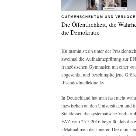
GUTMENSCHENTUM UND VERLOGE
Die Öffentlichkeit, die Wahrh
die Demokratie
Kultusministerin unter der Präsidentsc
zweimal die Aufnahmeprüfung zur ENA
französischen Gymnasien mit einer ›anti
abgesenkt; und beschimpfte jene Größen
›Pseudo-Intellektuelle‹.
In Deutschland hat man fast nicht w
inzwischen an den Universitäten und i
Stattdessen die systematische Verharml
FAZ vom 25.5.2016 begrüßt, daß die eh
»Maßnahmen der inneren Dekolonisierun