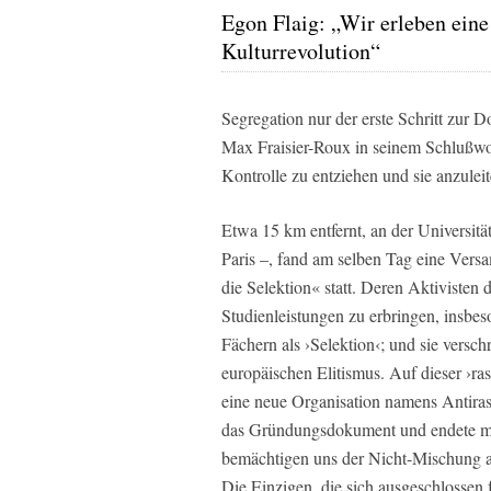
Egon Flaig: „Wir erleben eine
Kulturrevolution“
Segregation nur der erste Schritt zur D
Max Fraisier-Roux in seinem Schlußwo
Kontrolle zu entziehen und sie anzuleit
Etwa 15 km entfernt, an der Universit
Paris –, fand am selben Tag eine Ver
die Selektion« statt. Deren Aktivisten 
Studienleistungen zu erbringen, insbes
Fächern als ›Selektion‹; und sie versch
europäischen Elitismus. Auf dieser ›r
eine neue Organisation namens Antira
das Gründungsdokument und endete mit
bemächtigen uns der Nicht-Mischung al
Die Einzigen, die sich ausgeschlossen 