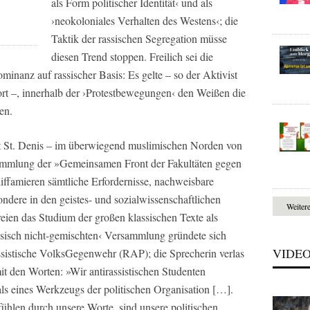
als Form politischer Identität‹ und als
›neokoloniales Verhalten des Westens‹; die
Taktik der rassischen Segregation müsse
diesen Trend stoppen. Freilich sei die
ominanz auf rassischer Basis: Es gelte – so der Aktivist
rt –, innerhalb der ›Protestbewegungen‹ den Weißen die
en.
ät St. Denis – im überwiegend muslimischen Norden von
sammlung der »Gemeinsamen Front der Fakultäten gegen
diffamieren sämtliche Erfordernisse, nachweisbare
ondere in den geistes- und sozialwissenschaftlichen
Weiter
reien das Studium der großen klassischen Texte als
assisch nicht-gemischten‹ Versammlung gründete sich
VIDE
ssistische VolksGegenwehr (RAP); die Sprecherin verlas
 den Worten: »Wir antirassistischen Studenten
s eines Werkzeugs der politischen Organisation […].
fühlen durch unsere Worte, sind unsere politischen