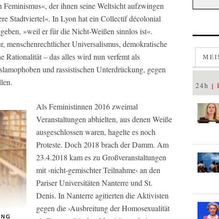
 Feminismus«, der ihnen seine Weltsicht aufzwingen
e Stadtviertel«. In Lyon hat ein Collectif décolonial
ugeben, »weil er für die Nicht-Weißen sinnlos ist«.
ur, menschenrechtlicher Universalismus, demokratische
 Rationalität – das alles wird nun verfemt als
MEI
islamophoben und rassistischen Unterdrückung, gegen
len.
24h
Als Feministinnen 2016 zweimal
Veranstaltungen abhielten, aus denen Weiße
ausgeschlossen waren, hagelte es noch
Proteste. Doch 2018 brach der Damm. Am
23.4.2018 kam es zu Großveranstaltungen
mit ›nicht-gemischter Teilnahme‹ an den
Pariser Universitäten Nanterre und St.
Denis. In Nanterre agitierten die Aktivisten
gegen die ›Ausbreitung der Homosexualität
UNG