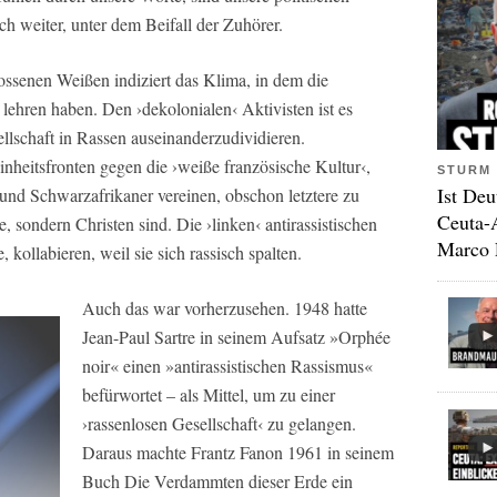
h weiter, unter dem Beifall der Zuhörer.
ossenen Weißen indiziert das Klima, in dem die
 lehren haben. Den ›dekolonialen‹ Aktivisten ist es
ellschaft in Rassen auseinanderzudividieren.
nheitsfronten gegen die ›weiße französische Kultur‹,
STURM 
Ist Deu
nd Schwarzafrikaner vereinen, obschon letztere zu
Ceuta-
, sondern Christen sind. Die ›linken‹ antirassistischen
Marco 
kollabieren, weil sie sich rassisch spalten.
Auch das war vorherzusehen. 1948 hatte
Jean-Paul Sartre in seinem Aufsatz »Orphée
noir« einen »antirassistischen Rassismus«
befürwortet – als Mittel, um zu einer
›rassenlosen Gesellschaft‹ zu gelangen.
Daraus machte Frantz Fanon 1961 in seinem
Buch
Die Verdammten dieser Erde
ein