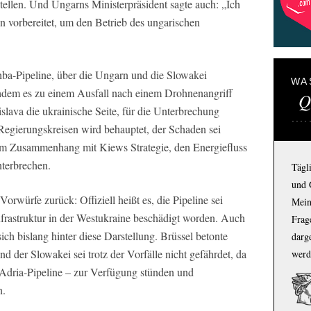
tellen. Und Ungarns Ministerpräsident sagte auch: „Ich
n vorbereitet, um den Betrieb des ungarischen
chba-Pipeline, über die Ungarn und die Slowakei
WA
chdem es zu einem Ausfall nach einem Drohnenangriff
Q
lava die ukrainische Seite, für die Unterbrechung
 Regierungskreisen wird behauptet, der Schaden sei
 im Zusammenhang mit Kiews Strategie, den Energiefluss
terbrechen.
Tägl
und 
orwürfe zurück: Offiziell heißt es, die Pipeline sei
Mein
nfrastruktur in der Westukraine beschädigt worden. Auch
Frage
ch bislang hinter diese Darstellung. Brüssel betonte
darg
 der Slowakei sei trotz der Vorfälle nicht gefährdet, da
werd
e Adria-Pipeline – zur Verfügung stünden und
n.