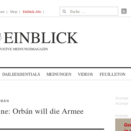
Suche nach:
ast
Shop
Einblick-Abo
DAILI|ES|SENTIALS
MEINUNGEN
VIDEOS
FEUILLETON
RBÁN
ine: Orbán will die Armee
Anzeige