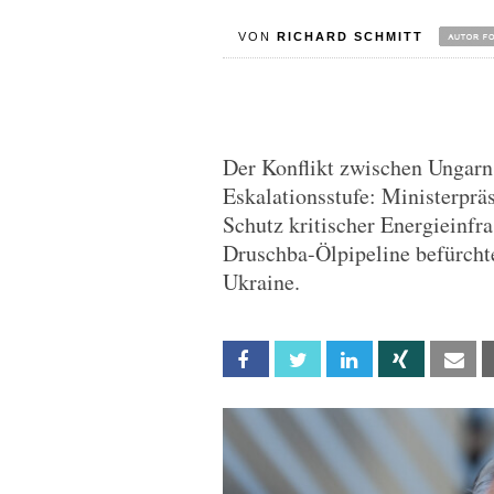
VON
RICHARD SCHMITT
Der Konflikt zwischen Ungarn 
Eskalationsstufe: Ministerprä
Schutz kritischer Energieinfra
Druschba-Ölpipeline befürcht
Ukraine.
Facebook
Twitter
Linkedin
Xing
Em