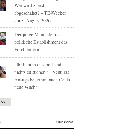
Wer wird zuerst
abgeschaltet? – TE-Wecker
am 8. August 2026
Der junge Mann, der das
politische Establishment das
Fürchten lehrt
„Ihr habt in diesem Land
nichts zu suchen“ – Venturas
Ansage bekommt nach Ceuta
neue Wucht
e >>
O
» alle Videos