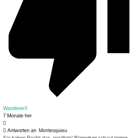
WandererX
7 Monate her
Antworten an
Montesquieu
Sie haben Recht: das „gesittete“ Bürgertum schaut immer