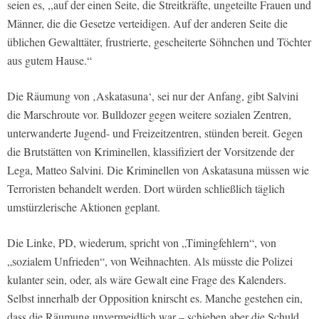
seien es, ,,auf der einen Seite, die Streitkräfte, ungeteilte Frauen und
Männer, die die Gesetze verteidigen. Auf der anderen Seite die
üblichen Gewalttäter, frustrierte, gescheiterte Söhnchen und Töchter
aus gutem Hause.“
Die Räumung von ‚Askatasuna‘, sei nur der Anfang, gibt Salvini
die Marschroute vor. Bulldozer gegen weitere sozialen Zentren,
unterwanderte Jugend- und Freizeitzentren, stünden bereit. Gegen
die Brutstätten von Kriminellen, klassifiziert der Vorsitzende der
Lega, Matteo Salvini. Die Kriminellen von Askatasuna müssen wie
Terroristen behandelt werden. Dort würden schließlich täglich
umstürzlerische Aktionen geplant.
Die Linke, PD, wiederum, spricht von „Timingfehlern“, von
„sozialem Unfrieden“, von Weihnachten. Als müsste die Polizei
kulanter sein, oder, als wäre Gewalt eine Frage des Kalenders.
Selbst innerhalb der Opposition knirscht es. Manche gestehen ein,
dass die Räumung unvermeidlich war – schieben aber die Schuld