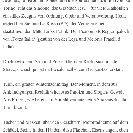
Juventus, für Brot und Spiele, und die Spiritualität dazu. Im Dom zu
Torino, ruht das Sindone, das Grabtuch Jesu – für viele Katholiken
ein stilles Zeugnis von Ordnung, Opfer und Verantwortung. Heute
regiert hier Stefano Lo Russo (PD), der Vertreter einer
staatstragenden Mitte-Links-Politik. Der Piemont als Region jedoch
von ‚Forza Italia‘ (gestützt von der Lega und Melonis Fratelli d‘
Italia).
Doch zwischen Dom und Po kollidiert der Rechtsstaat mit der
Straße, die sich jüngst mal wieder selbst zum Gegenstaat erklärt.
Turin, ein grauer Winternachmittag. Der Moment, in dem aus
Ankündigungen Realität wird. Aus Parolen und Slogans Gewalt.
Aus Protest, wie bereits im Vorfeld vermutet, eine Straßenschlacht.
Turin brennt.
Tücher und Masken, über den Gesichtern, Motorradhelme auf dem
Schädel, Steine in den Händen, dazu Flaschen, Eisenstangen, eben