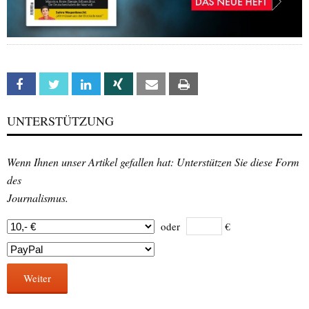
Facebook
Twitter
Linkedin
Xing
Email
Print
UNTERSTÜTZUNG
Wenn Ihnen unser Artikel gefallen hat: Unterstützen Sie diese Form
des
Journalismus.
oder
€
Weiter