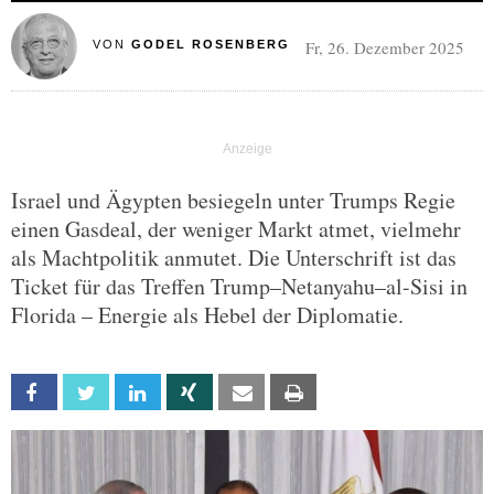
Fr, 26. Dezember 2025
VON
GODEL ROSENBERG
Israel und Ägypten besiegeln unter Trumps Regie
einen Gasdeal, der weniger Markt atmet, vielmehr
als Machtpolitik anmutet. Die Unterschrift ist das
Ticket für das Treffen Trump–Netanyahu–al-Sisi in
Florida – Energie als Hebel der Diplomatie.
Facebook
Twitter
Linkedin
Xing
Email
Print