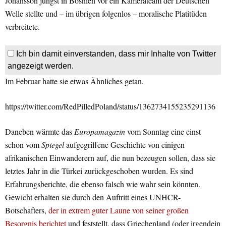
Johansson jüngst in Bosnien vor ein Kamerateam der Deutschen
Welle stellte und – im übrigen folgenlos – moralische Platitüden
verbreitete.
Ich bin damit einverstanden, dass mir Inhalte von Twitter
angezeigt werden.
Im Februar hatte sie etwas Ähnliches getan.
https://twitter.com/RedPilledPoland/status/1362734155235291136
Daneben wärmte das
Europamagazin
vom Sonntag eine einst
schon vom
Spiegel
aufgegriffene Geschichte von einigen
afrikanischen Einwanderern auf, die nun bezeugen sollen, dass sie
letztes Jahr in die Türkei zurückgeschoben wurden. Es sind
Erfahrungsberichte, die ebenso falsch wie wahr sein könnten.
Gewicht erhalten sie durch den Auftritt eines UNHCR-
Botschafters,
der in extrem guter Laune von seiner großen
Besorgnis berichtet
und feststellt, dass Griechenland (oder irgendein