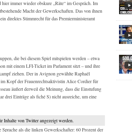
 hier immer wieder obskure „Räte“ im Gespräch. Im
rtbestehende Macht der Gewerkschaften. Das von ihnen
 ein direktes Stimmrecht für das Premierministeramt
ruppen, die bei diesem Spiel mitspielen werden – etwa
hon mit einem LFI-Ticket im Parlament sitzt – und ihre
nkampf ziehen. Der in Avignon gewählte Raphaël
 im Kopf der Frauenrechtsaktivistin Alice Cordier für
usseau äußert derweil die Meinung, dass die Einstufung
ar drei Einträge als fiché S) nicht ausreiche, um eine
ir Inhalte von Twitter angezeigt werden.
 Sprache als die linken Gewerkschafter: 60 Prozent der