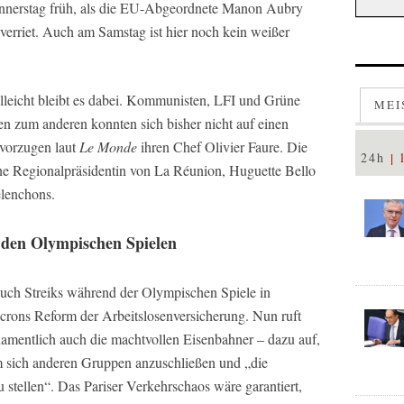
Donnerstag früh, als die EU-Abgeordnete Manon Aubry
 verriet. Auch am Samstag ist hier noch kein weißer
elleicht bleibt es dabei. Kommunisten, LFI und Grüne
MEI
ten zum anderen konnten sich bisher nicht auf einen
evorzugen laut
Le Monde
ihren Chef Olivier Faure. Die
24h
eine Regionalpräsidentin von La Réunion, Huguette Bello
élenchons.
 den Olympischen Spielen
auch Streiks während der Olympischen Spiele in
ons Reform der Arbeitslosenversicherung. Nun ruft
namentlich auch die machtvollen Eisenbahner – dazu auf,
um sich anderen Gruppen anzuschließen und „die
stellen“. Das Pariser Verkehrschaos wäre garantiert,