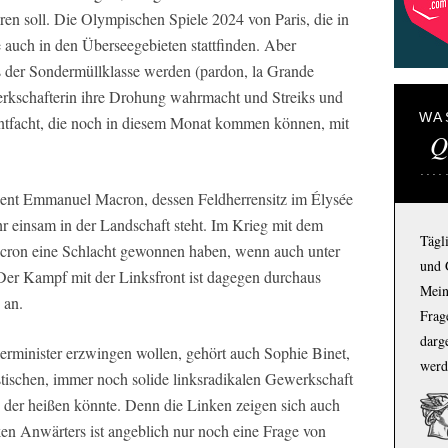
en soll. Die Olympischen Spiele 2024 von Paris, die in
 auch in den Überseegebieten stattfinden. Aber
is der Sondermüllklasse werden (pardon, la Grande
erkschafterin ihre Drohung wahrmacht und Streiks und
WA
tfacht, die noch in diesem Monat kommen können, mit
Q
dent Emmanuel Macron, dessen Feldherrensitz im Élysée
r einsam in der Landschaft steht. Im Krieg mit dem
Tägl
ron eine Schlacht gewonnen haben, wenn auch unter
und 
 Der Kampf mit der Linksfront ist dagegen durchaus
Mein
 an.
Frage
darg
ierminister erzwingen wollen, gehört auch Sophie Binet,
werd
tischen, immer noch solide linksradikalen Gewerkschaft
 der heißen könnte. Denn die Linken zeigen sich auch
nken Anwärters ist angeblich nur noch eine Frage von