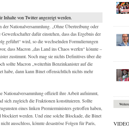
ir Inhalte von Twitter angezeigt werden.
 an der Nationalversammlung. „Ohne Übertreibung oder
e Gewerkschafter dafür einstehen, dass das Ergebnis der
olg geführt“ wird, so die wechselnden Formulierungen
vor, dass Macron „das Land ins Chaos werfen“ könnte –
ster zustimmt. Noch mag sie nichts Definitives über die
ch sollte Macron „weiterhin Benzinkanister auf die
det habe, dann kann Binet offensichtlich nichts mehr
eue Nationalversammlung offiziell ihre Arbeit aufnimmt,
 sich zugleich die Fraktionen konstituieren. Sollte
Weiter
ugunsten eines linken Premierministers getroffen haben,
l blockiert werden. Und eine solche Blockade, die Binet
icht ausschloss, könnte desaströse Folgen für Paris,
VIDE