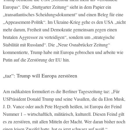
Europas“. Die „Stuttgarter Zeitung“ sieht in dem Papier ein
„transatlantisches Scheidungsdokument“ und einen Beleg für eine
„Appeasement-Politik“. Im Ukraine-Krieg gehe es den USA „nicht
mehr darum, Freiheit und Demokratie gemeinsam gegen einen
brutalen Aggressor zu verteidigen“, sondern um „strategische
Stabilität mit Russland“. Die „Neue Osnabrücker Zeitung“
kommentierte, Trump habe mit Europa gebrochen und arbeite wie
Putin auf die Zerstörung der EU hin.
„taz“: Trump will Europa zerstören
Am radikalsten formuliert es die Berliner Tageszeitung taz: „Für
USPräsident Donald Trump und seine Vasallen, die da Elon Musk,
J. D. Vance oder auch Pete Hegseth heißen, ist Europa der Feind
Nummer 1 – wirtschaftlich, militärisch, kulturell. Diesen Feind gilt
es zu zerstören, mit allen Mitteln der Macht. Wer daran bisher noch
einen leisen Zweifel hatte, hat es jetzt schwarz auf weiß.“