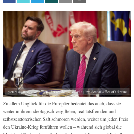
picture alliance / SvenSimon-ThePresidentialOfficeU | Presidential Office of Ukraine
Zu allem Unglück für die Europäer bedeutet das auch, dass sie
weiter in ihrem ideologisch vergifteten, realitätsfremden und
selbstzerstörerischen Saft schmoren werden, weiter um jeden Preis
den Ukraine-Krieg fortführen wollen – während sich global die