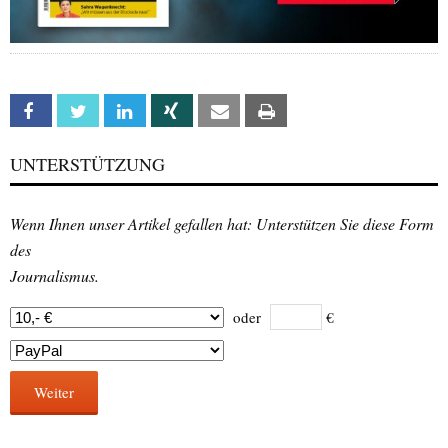
Facebook
Twitter
Linkedin
Xing
Email
Print
UNTERSTÜTZUNG
Wenn Ihnen unser Artikel gefallen hat: Unterstützen Sie diese Form
des
Journalismus.
oder
€
Weiter