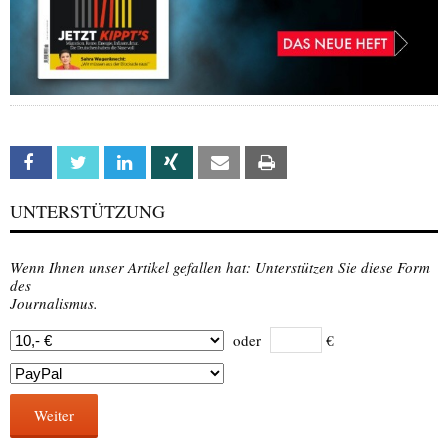
Facebook
Twitter
Linkedin
Xing
Email
Print
UNTERSTÜTZUNG
Wenn Ihnen unser Artikel gefallen hat: Unterstützen Sie diese Form
des
Journalismus.
oder
€
Weiter