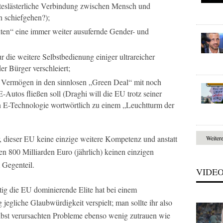
otteslästerliche Verbindung zwischen Mensch und
n schiefgehen?);
ten“ eine immer weiter ausufernde Gender- und
 die weitere Selbstbedienung einiger ultrareicher
r Bürger verschleiert;
 Vermögen in den sinnlosen „Green Deal“ mit noch
utos fließen soll (Draghi will die EU trotz seiner
n E-Technologie wortwörtlich zu einem „Leuchtturm der
, dieser EU keine einzige weitere Kompetenz und anstatt
Weiter
n 800 Milliarden Euro (jährlich) keinen einzigen
 Gegenteil.
VIDE
ig die EU dominierende Elite hat bei einem
g jegliche Glaubwürdigkeit verspielt; man sollte ihr also
elbst verursachten Probleme ebenso wenig zutrauen wie