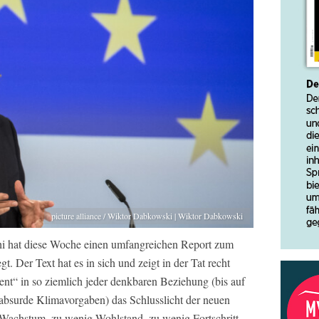
picture alliance / Wiktor Dabkowski | Wiktor Dabkowski
 hat diese Woche einen umfangreichen Report zum
. Der Text hat es in sich und zeigt in der Tat recht
ent“ in so ziemlich jeder denkbaren Beziehung (bis auf
bsurde Klimavorgaben) das Schlusslicht der neuen
g Wachstum, zu wenig Wohlstand, zu wenig Fortschritt,