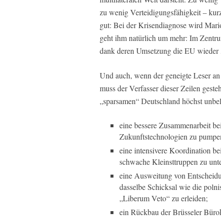
zu wenig Verteidigungsfähigkeit – kur
gut: Bei der Krisendiagnose wird Mar
geht ihm natürlich um mehr: Im Zentr
dank deren Umsetzung die EU wieder „
Und auch, wenn der geneigte Leser an d
muss der Verfasser dieser Zeilen geste
„sparsamen“ Deutschland höchst unbeli
eine bessere Zusammenarbeit bei 
Zukunftstechnologien zu pumpe
eine intensivere Koordination b
schwache Kleinsttruppen zu unte
eine Ausweitung von Entscheidu
dasselbe Schicksal wie die polni
„Liberum Veto“ zu erleiden;
ein Rückbau der Brüsseler Bürok