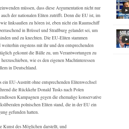
– einwenden müssen, dass diese Argumentation nicht nur
auch der nationalen Eliten zutrifft. Denn die EU ist, im
wie linksaußen zu hören ist, eben nicht ein Raumschiff
überraschend in Brüssel und Straßburg gelandet sei, um
schinden und zu knechten. Die EU-Eliten stammen
nd weiterhin engstens mit ihr und den entsprechenden
gtäglich gekonnt die Bälle zu, um Verantwortungen zu
herzuschieben, wie es den eigenen Machtinteressen
llem in Deutschland.
ss ein EU-Austritt ohne entsprechenden Elitenwechsel
 während die Rückkehr Donald Tusks nach Polen
r endlosen Kampagnen gegen die ehemalige konservative
sliberalen polnischen Eliten stand, die in der EU ein
gung gefunden hatten.
ie Kunst des Möglichen darstellt, und