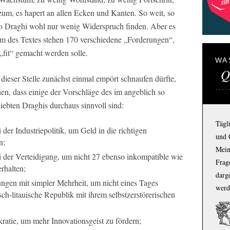
zum, es hapert an allen Ecken und Kanten. So weit, so
io Draghi wohl nur wenig Widerspruch finden. Aber es
um des Textes stehen 170 verschiedene „Forderungen“,
fit“ gemacht werden solle.
WA
Q
ieser Stelle zunächst einmal empört schnaufen dürfte,
hen, dass einige der Vorschläge des im angeblich so
ebten Draghis durchaus sinnvoll sind:
Tägl
der Industriepolitik, um Geld in die richtigen
und 
n;
Mein
ei der Verteidigung, um nicht 27 ebenso inkompatible wie
Frage
rhalten;
darg
ngen mit simpler Mehrheit, um nicht eines Tages
werd
sch-litauische Republik mit ihrem selbstzerstörerischen
ratie, um mehr Innovationsgeist zu fördern;