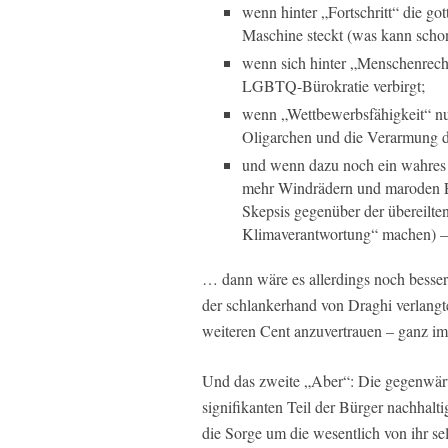
wenn hinter „Fortschritt“ die g
Maschine steckt (was kann scho
wenn sich hinter „Menschenrech
LGBTQ-Bürokratie verbirgt;
wenn „Wettbewerbsfähigkeit“ nur
Oligarchen und die Verarmung de
und wenn dazu noch ein wahres
mehr Windrädern und maroden E-A
Skepsis gegenüber der übereilte
Klimaverantwortung“ machen) –
… dann wäre es allerdings noch besser
der schlankerhand von Draghi verlangte
weiteren Cent anzuvertrauen – ganz im
Und das zweite „Aber“: Die gegenwärt
signifikanten Teil der Bürger nachhalti
die Sorge um die wesentlich von ihr s