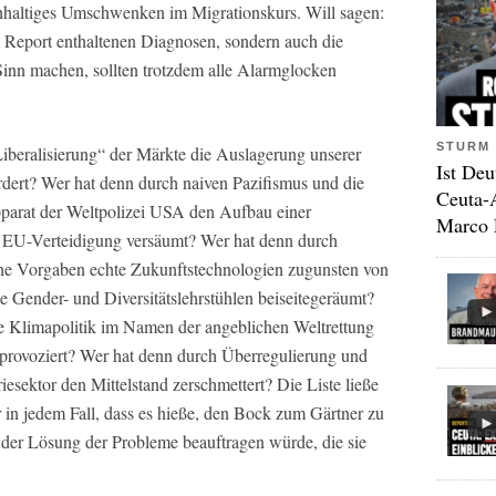
hhaltiges Umschwenken im Migrationskurs. Will sagen:
 im Report enthaltenen Diagnosen, sondern auch die
inn machen, sollten trotzdem alle Alarmglocken
STURM 
iberalisierung“ der Märkte die Auslagerung unserer
Ist Deu
rdert? Wer hat denn durch naiven Pazifismus und die
Ceuta-
rapparat der Weltpolizei USA den Aufbau einer
Marco 
 EU-Verteidigung versäumt? Wer hat denn durch
che Vorgaben echte Zukunftstechnologien zugunsten von
e Gender- und Diversitätslehrstühlen beiseitegeräumt?
lte Klimapolitik im Namen der angeblichen Weltrettung
t provoziert? Wer hat denn durch Überregulierung und
sektor den Mittelstand zerschmettert? Die Liste ließe
er in jedem Fall, dass es hieße, den Bock zum Gärtner zu
der Lösung der Probleme beauftragen würde, die sie