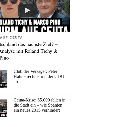
AUF CEUTA
tschland das nächste Ziel? –
Analyse mit Roland Tichy &
Pino
Club der Versager: Peter
Hahne rechnet mit der CDU
ab
Ceuta-Krise: 65.000 fallen in
die Stadt ein – wie Spanien
ein neues 2015 verhindert