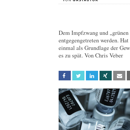
VON
GASTAUTOR
Dem Impfzwang und „grünen 
entgegengetreten werden. Hat 
einmal als Grundlage der Gewä
es zu spät. Von Chris Veber
Facebook
Twitter
Linkedin
Xing
Em