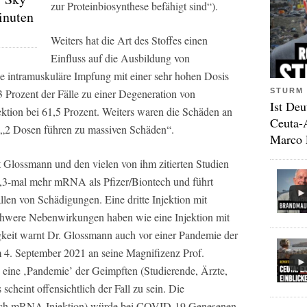
zur Proteinbiosynthese befähigt sind“).
inuten
Weiters hat die Art des Stoffes einen
Einfluss auf die Ausbildung von
ne intramuskuläre Impfung mit einer sehr hohen Dosis
STURM 
rozent der Fälle zu einer Degeneration von
Ist Deu
ektion bei 61,5 Prozent. Weiters waren die Schäden an
Ceuta-
 „2 Dosen führen zu massiven Schäden“.
Marco 
t Glossmann und den vielen von ihm zitierten Studien
,3-mal mehr mRNA als Pfizer/Biontech und führt
llen von Schädigungen. Eine dritte Injektion mit
chwere Nebenwirkungen haben wie eine Injektion mit
eit warnt Dr. Glossmann auch vor einer Pandemie der
4. September 2021 an seine Magnifizenz Prof.
s eine ‚Pandemie’ der Geimpften (Studierende, Ärzte,
scheint offensichtlich der Fall zu sein. Die
(nach mRNA Injektion) würde bei COVID-19 Genesenen