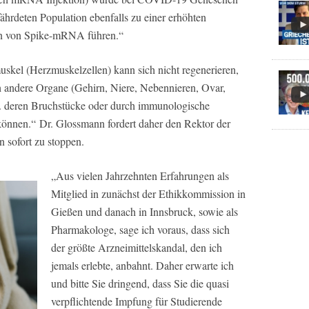
gefährdeten Population ebenfalls zu einer erhöhten
on von Spike-mRNA führen.“
skel (Herzmuskelzellen) kann sich nicht regenerieren,
h andere Organe (Gehirn, Niere, Nebennieren, Ovar,
zw. deren Bruchstücke oder durch immunologische
nnen.“ Dr. Glossmann fordert daher den Rektor der
 sofort zu stoppen.
„Aus vielen Jahrzehnten Erfahrungen als
Mitglied in zunächst der Ethikkommission in
Gießen und danach in Innsbruck, sowie als
Pharmakologe, sage ich voraus, dass sich
der größte Arzneimittelskandal, den ich
jemals erlebte, anbahnt. Daher erwarte ich
und bitte Sie dringend, dass Sie die quasi
verpflichtende Impfung für Studierende