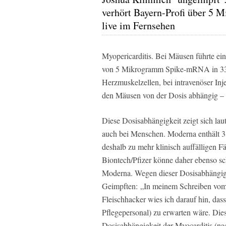
verhört Bayern-Profi über 5 M
live im Fernsehen
Myopericarditis. Bei Mäusen führte ei
von 5 Mikrogramm Spike-mRNA in 33 P
Herzmuskelzellen, bei intravenöser Inj
den Mäusen von der Dosis abhängig –
Diese Dosisabhängigkeit zeigt sich lau
auch bei Menschen. Moderna enthält 3
deshalb zu mehr klinisch auffälligen Fä
Biontech/Pfizer könne daher ebenso s
Moderna. Wegen dieser Dosisabhängigk
Geimpften: „In meinem Schreiben vom 
Fleischhacker wies ich darauf hin, das
Pflegepersonal) zu erwarten wäre. Dies 
Dosisabhängigkeit der Myocarditis 