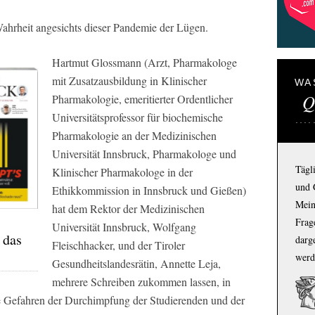
ahrheit angesichts dieser Pandemie der Lügen.
Hartmut Glossmann (Arzt, Pharmakologe
mit Zusatzausbildung in Klinischer
WA
Q
Pharmakologie, emeritierter Ordentlicher
Universitätsprofessor für biochemische
Pharmakologie an der Medizinischen
Universität Innsbruck, Pharmakologe und
Tägl
Klinischer Pharmakologe in der
und 
Ethikkommission in Innsbruck und Gießen)
Mein
hat dem Rektor der Medizinischen
Frage
Universität Innsbruck, Wolfgang
 das
darg
Fleischhacker, und der Tiroler
werd
Gesundheitslandesrätin, Annette Leja,
mehrere Schreiben zukommen lassen, in
ie Gefahren der Durchimpfung der Studierenden und der