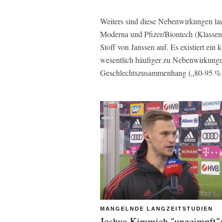
Weiters sind diese Nebenwirkungen la
Moderna und Pfizer/Biontech (Klassenef
Stoff von Janssen auf. Es existiert ei
wesentlich häufiger zu Nebenwirkunge
Geschlechtszusammenhang („80-95 % m
MANGELNDE LANGZEITSTUDIEN
Joshua Kimmich "ungeimpft"